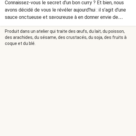
Connaissez-vous le secret d’un bon curry ? Et bien, nous
avons décidé de vous le révéler aujourd’hui : il s’agit d’une
sauce onctueuse et savoureuse à en donner envie de
lécher la casserole ! Celle-ci est composée de mangue, de
lait de coco, de gingembre et bien sûr, de curry. Vous nous
Produit dans un atelier qui traite des œufs, du lait, du poisson,
des arachides, du sésame, des crustacés, du soja, des fruits à
en direz des nouvelles !
coque et du blé.