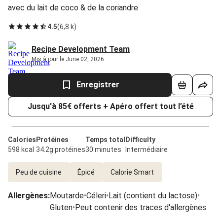
avec du lait de coco & de la coriandre
4.5
(
6,8 k
)
Recipe Development Team
Mis à jour le June 02, 2026
Enregistrer
Jusqu'à 85€ offerts + Apéro offert tout l’été
Calories
Protéines
Temps total
Difficulty
598 kcal
34.2g protéines
30 minutes
Intermédiaire
Peu de cuisine
Épicé
Calorie Smart
Allergènes
:
Moutarde
•
Céleri
•
Lait (contient du lactose)
•
Gluten
•
Peut contenir des traces d'allergènes