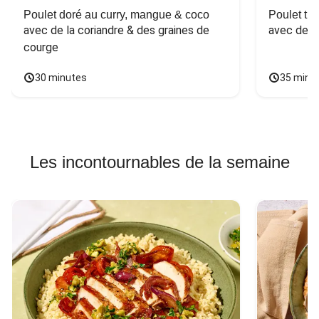
Poulet doré au curry, mangue & coco
Poulet tha
avec de la coriandre & des graines de 
avec des 
courge
30 minutes
35 minu
Les incontournables de la semaine