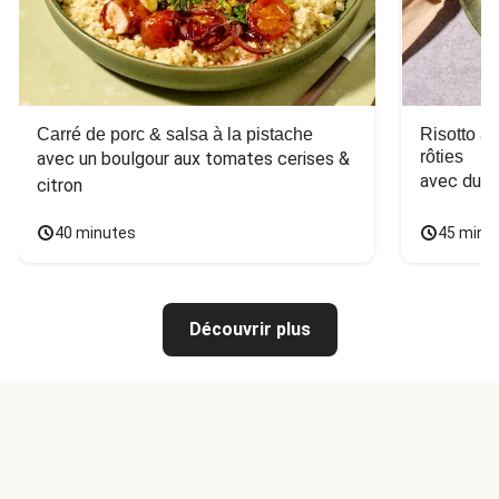
Carré de porc & salsa à la pistache
Risotto a
rôties
avec un boulgour aux tomates cerises & 
avec du 
citron
40 minutes
45 minu
Découvrir plus