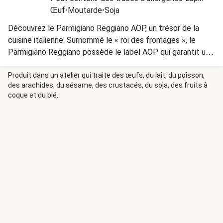
Œuf
•
Moutarde
•
Soja
Découvrez le Parmigiano Reggiano AOP, un trésor de la
cuisine italienne. Surnommé le « roi des fromages », le
Parmigiano Reggiano possède le label AOP qui garantit une
production authentique dans les provinces de Parme,
Reggio Emilia et Modène. Voyagez en Italie avec ce
Produit dans un atelier qui traite des œufs, du lait, du poisson,
des arachides, du sésame, des crustacés, du soja, des fruits à
fromage d'exception ! Le fromage utilisé dans ce plat
coque et du blé.
contient de la présure animale.