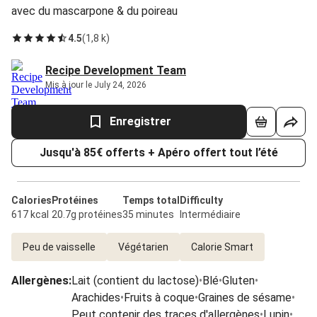
avec du mascarpone & du poireau
4.5
(
1,8 k
)
Recipe Development Team
Mis à jour le July 24, 2026
Enregistrer
Jusqu'à 85€ offerts + Apéro offert tout l’été
Calories
Protéines
Temps total
Difficulty
617 kcal
20.7g protéines
35 minutes
Intermédiaire
Peu de vaisselle
Végétarien
Calorie Smart
Allergènes
:
Lait (contient du lactose)
•
Blé
•
Gluten
•
Arachides
•
Fruits à coque
•
Graines de sésame
•
Peut contenir des traces d'allergènes
•
Lupin
•