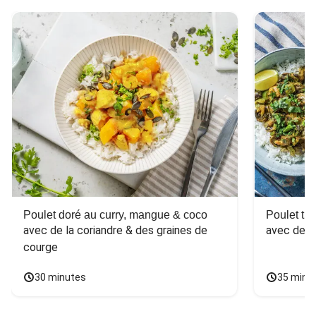
Poulet doré au curry, mangue & coco
Poulet tha
avec de la coriandre & des graines de 
avec des 
courge
30 minutes
35 minu