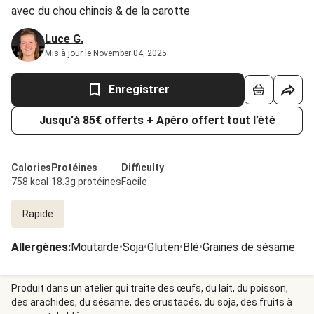
avec du chou chinois & de la carotte
Luce G.
Mis à jour le November 04, 2025
Enregistrer
Jusqu'à 85€ offerts + Apéro offert tout l’été
Calories
Protéines
Difficulty
758 kcal
18.3g protéines
Facile
Rapide
Allergènes
:
Moutarde
•
Soja
•
Gluten
•
Blé
•
Graines de sésame
Produit dans un atelier qui traite des œufs, du lait, du poisson,
des arachides, du sésame, des crustacés, du soja, des fruits à