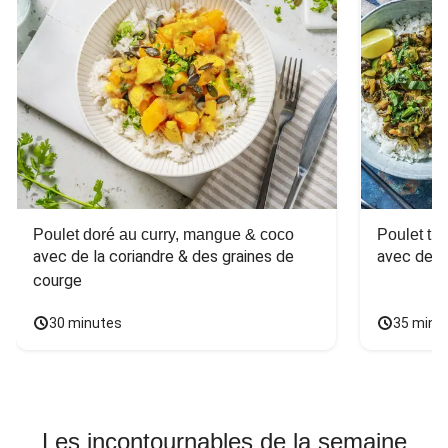
Poulet doré au curry, mangue & coco
Poulet tha
avec de la coriandre & des graines de 
avec des 
courge
30 minutes
35 minu
Les incontournables de la semaine