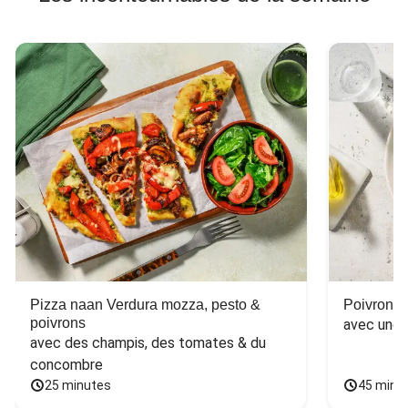
Pizza naan Verdura mozza, pesto &
Poivron f
poivrons
avec une 
avec des champis, des tomates & du 
concombre
25 minutes
45 minu