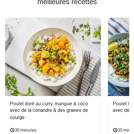
meilleures recettes
Poulet doré au curry, mangue & coco
Poulet tha
avec de la coriandre & des graines de 
avec des 
courge
30 minutes
35 minu