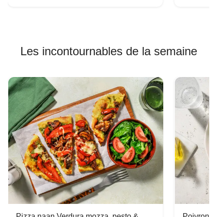
Les incontournables de la semaine
Pizza naan Verdura mozza, pesto &
Poivron f