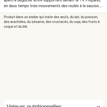
apéro à déguster entre supporters devant la TV. Préparez
en deux temps trois mouvements des roulés à la saucisse
prêts à être dévorés entre deux actions palpitantes.
Servez-les avec des crudités à tremper dans du ketchup
Produit dans un atelier qui traite des œufs, du lait, du poisson,
des arachides, du sésame, des crustacés, du soja, des fruits à
ou une sauce blanche pour un apéro gagnant.
coque et du blé.
Valeurs nutritionnelles