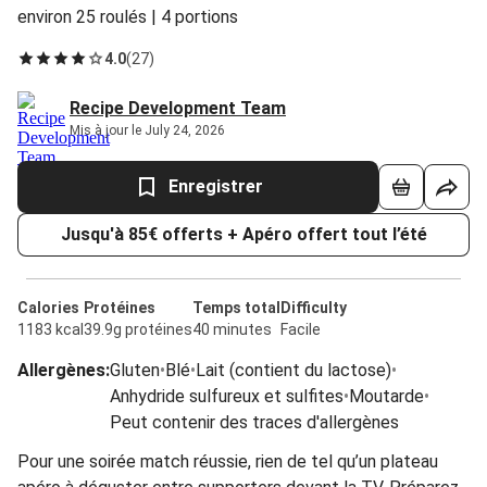
environ 25 roulés | 4 portions
4.0
(
27
)
Recipe Development Team
Mis à jour le July 24, 2026
Enregistrer
Jusqu'à 85€ offerts + Apéro offert tout l’été
Calories
Protéines
Temps total
Difficulty
1183 kcal
39.9g protéines
40 minutes
Facile
Allergènes
:
Gluten
•
Blé
•
Lait (contient du lactose)
•
Anhydride sulfureux et sulfites
•
Moutarde
•
Peut contenir des traces d'allergènes
Pour une soirée match réussie, rien de tel qu’un plateau