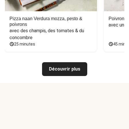
Pizza naan Verdura mozza, pesto &
Poivron f
poivrons
avec une 
avec des champis, des tomates & du 
concombre
25 minutes
45 minu
Découvrir plus