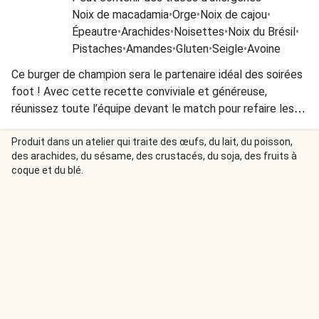
Noix de macadamia
•
Orge
•
Noix de cajou
•
Épeautre
•
Arachides
•
Noisettes
•
Noix du Brésil
•
Pistaches
•
Amandes
•
Gluten
•
Seigle
•
Avoine
Ce burger de champion sera le partenaire idéal des soirées
foot ! Avec cette recette conviviale et généreuse,
réunissez toute l’équipe devant le match pour refaire les
actions à la mi-temps et célébrer chaque but autour d’un
vrai burger de caractère.
Produit dans un atelier qui traite des œufs, du lait, du poisson,
des arachides, du sésame, des crustacés, du soja, des fruits à
coque et du blé.