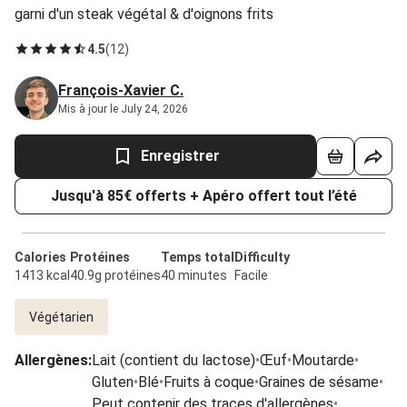
garni d'un steak végétal & d'oignons frits
4.5
(
12
)
François-Xavier C.
Mis à jour le July 24, 2026
Enregistrer
Jusqu'à 85€ offerts + Apéro offert tout l’été
Calories
Protéines
Temps total
Difficulty
1413 kcal
40.9g protéines
40 minutes
Facile
Végétarien
Allergènes
:
Lait (contient du lactose)
•
Œuf
•
Moutarde
•
Gluten
•
Blé
•
Fruits à coque
•
Graines de sésame
•
Peut contenir des traces d'allergènes
•