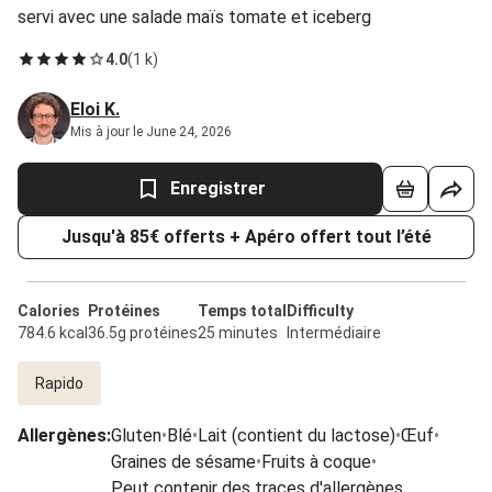
servi avec une salade maïs tomate et iceberg
4.0
(
1 k
)
Eloi K.
Mis à jour le June 24, 2026
Enregistrer
Jusqu'à 85€ offerts + Apéro offert tout l’été
Calories
Protéines
Temps total
Difficulty
784.6 kcal
36.5g protéines
25 minutes
Intermédiaire
Rapido
Allergènes
:
Gluten
•
Blé
•
Lait (contient du lactose)
•
Œuf
•
Graines de sésame
•
Fruits à coque
•
Peut contenir des traces d'allergènes