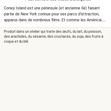
Coney Island est une péninsule (et ancienne île) faisant
partie de New York connue pour ses parcs d'attraction,
apparus dans de nombreux films. Et comme les Américains
sont très forts pour proposer des snacks à déguster
devant un match, nous vous proposons de tester ce soir le
Produit dans un atelier qui traite des œufs, du lait, du poisson,
des arachides, du sésame, des crustacés, du soja, des fruits à
hot dog à la Coney Island, à base de bœuf haché, sauce
coque et du blé.
tomate, cheddar et moutarde. L'option idéale pour se
régaler tout en profitant du match !