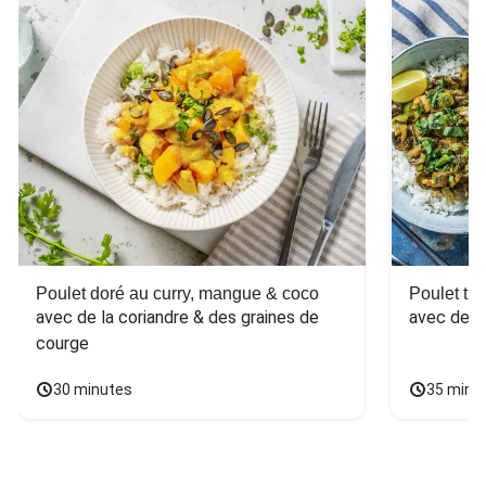
Poulet doré au curry, mangue & coco
Poulet tha
avec de la coriandre & des graines de 
avec des 
courge
30 minutes
35 minu