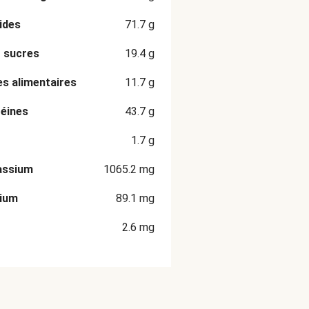
ides
71.7
g
 sucres
19.4
g
es alimentaires
11.7
g
éines
43.7
g
1.7
g
assium
1065.2
mg
cium
89.1
mg
2.6
mg