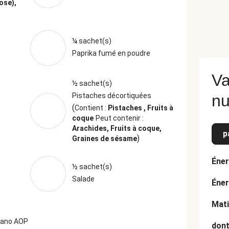
ose),
¼ sachet(s)
Paprika fumé en poudre
Va
½ sachet(s)
Pistaches décortiquées
nu
(
Contient :
Pistaches , Fruits à
coque
Peut contenir :
Arachides, Fruits à coque,
p
)
Graines de sésame
Éner
½ sachet(s)
Salade
Éner
Mati
dano AOP
dont