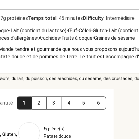
.7g protéines
Temps total
:
45 minutes
Difficulty
:
Intermédiaire
coque
•
Lait (contient du lactose)
•
Œuf
•
Céleri
•
Gluten
•
Lait (contient
aces d'allergènes
•
Arachides
•
Fruits à coque
•
Graines de sésame
 viande tendre et gourmande que nous vous proposons aujourd'hu
 patate douce et de pommes de terre. Le tout est accompagné d'
 œufs, du lait, du poisson, des arachides, du sésame, des crustacés, du 
antité
1
2
3
4
5
6
½ pièce(s)
, Gluten,
Patate douce