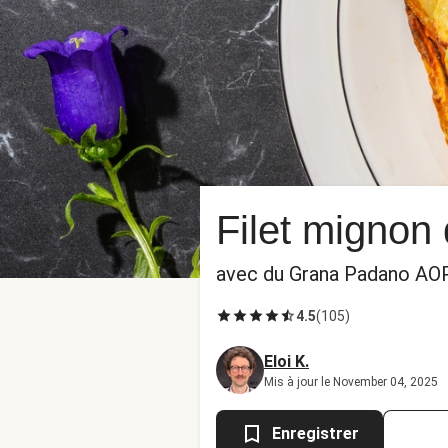
Filet mignon
avec du Grana Padano AOP 
4.5
(
105
)
Eloi K.
Mis à jour le November 04, 2025
Enregistrer