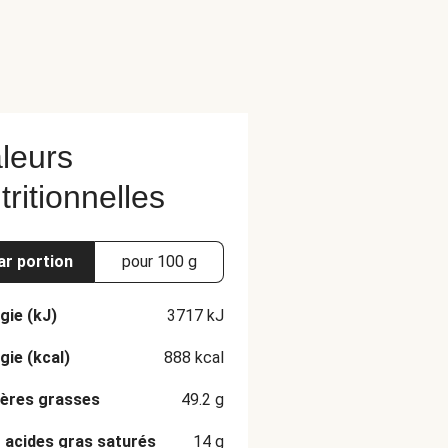
leurs
tritionnelles
ar portion
pour 100 g
gie (kJ)
3717
kJ
gie (kcal)
888
kcal
ères grasses
49.2
g
 acides gras saturés
14
g