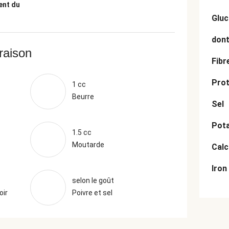
ent du
Gluc
dont
vraison
Fibr
Prot
1 cc
Beurre
Sel
Pot
1.5 cc
Moutarde
Cal
Iron
selon le goût
oir
Poivre et sel