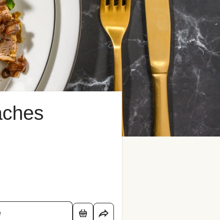
aches
é