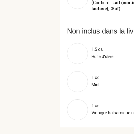
(
Contient :
Lait (conti
)
lactose), Œuf
Non inclus dans la li
1.5 cs
Huile d'olive
1 cc
Miel
1 cs
Vinaigre balsamique n