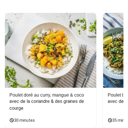
Poulet doré au curry, mangue & coco
Poulet tha
avec de la coriandre & des graines de 
avec des 
courge
30 minutes
35 minu