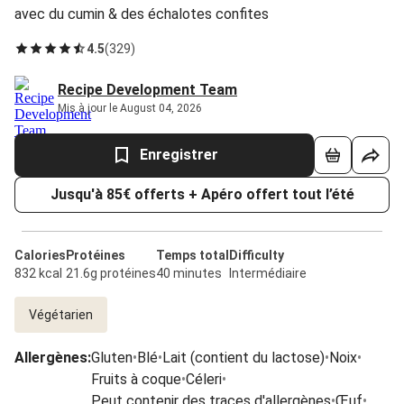
avec du cumin & des échalotes confites
4.5
(
329
)
Recipe Development Team
Mis à jour le August 04, 2026
Enregistrer
Jusqu'à 85€ offerts + Apéro offert tout l’été
Calories
Protéines
Temps total
Difficulty
832 kcal
21.6g protéines
40 minutes
Intermédiaire
Végétarien
Allergènes
:
Gluten
•
Blé
•
Lait (contient du lactose)
•
Noix
•
Fruits à coque
•
Céleri
•
Peut contenir des traces d'allergènes
•
Œuf
•