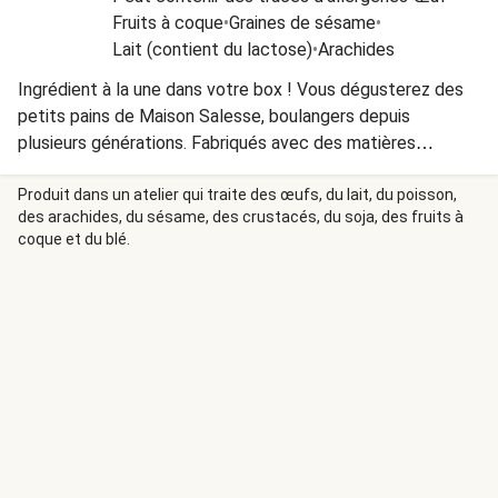
Fruits à coque
•
Graines de sésame
•
Lait (contient du lactose)
•
Arachides
Ingrédient à la une dans votre box ! Vous dégusterez des
petits pains de Maison Salesse, boulangers depuis
plusieurs générations. Fabriqués avec des matières
premières de qualité et en circuit court, Maison Salesse
garantit des petits pains savoureux et 100% origine France.
Produit dans un atelier qui traite des œufs, du lait, du poisson,
des arachides, du sésame, des crustacés, du soja, des fruits à
Le fromage utilisé dans ce plat contient de la présure
coque et du blé.
animale.