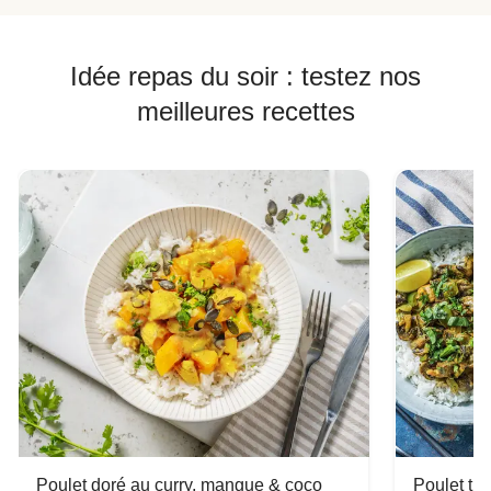
Idée repas du soir : testez nos
meilleures recettes
Poulet doré au curry, mangue & coco
Poulet tha