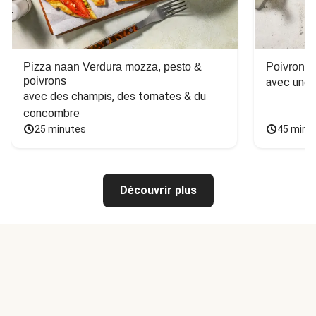
Pizza naan Verdura mozza, pesto &
Poivron f
poivrons
avec une 
avec des champis, des tomates & du 
concombre
25 minutes
45 minu
Découvrir plus