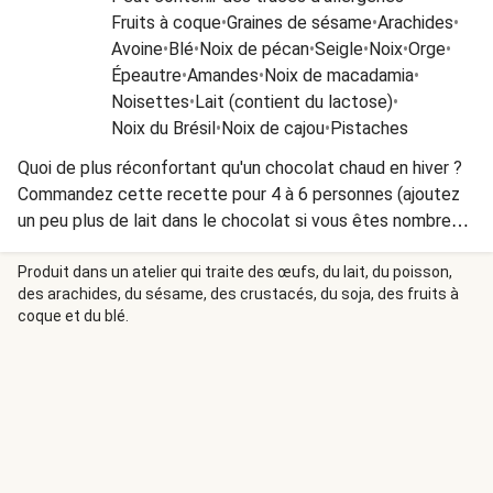
Fruits à coque
•
Graines de sésame
•
Arachides
•
Avoine
•
Blé
•
Noix de pécan
•
Seigle
•
Noix
•
Orge
•
Épeautre
•
Amandes
•
Noix de macadamia
•
Noisettes
•
Lait (contient du lactose)
•
Noix du Brésil
•
Noix de cajou
•
Pistaches
Quoi de plus réconfortant qu'un chocolat chaud en hiver ?
Commandez cette recette pour 4 à 6 personnes (ajoutez
un peu plus de lait dans le chocolat si vous êtes nombreux)
à partager en famille ou entre amis. Réalisez à côté de
croustillants sablés aux amandes à tremper dans votre
Produit dans un atelier qui traite des œufs, du lait, du poisson,
des arachides, du sésame, des crustacés, du soja, des fruits à
chocolat chaud maison et passez un délicieux moment !
coque et du blé.