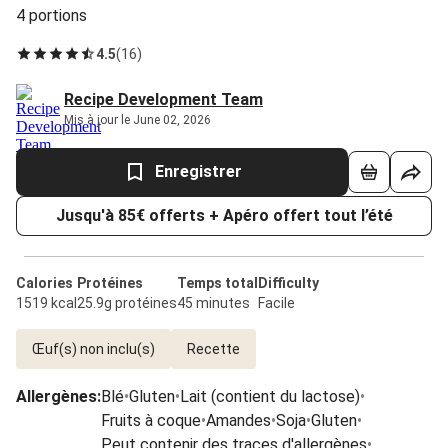
4 portions
4.5
(
16
)
Recipe Development Team
Mis à jour le June 02, 2026
Enregistrer
Jusqu'à 85€ offerts + Apéro offert tout l’été
Calories
Protéines
Temps total
Difficulty
1519 kcal
25.9g protéines
45 minutes
Facile
Œuf(s) non inclu(s)
Recette
Allergènes
:
Blé
•
Gluten
•
Lait (contient du lactose)
•
Fruits à coque
•
Amandes
•
Soja
•
Gluten
•
Peut contenir des traces d'allergènes
•