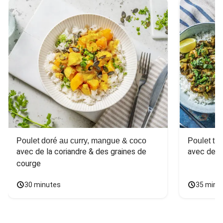
Poulet doré au curry, mangue & coco
Poulet tha
avec de la coriandre & des graines de 
avec des 
courge
30 minutes
35 minu