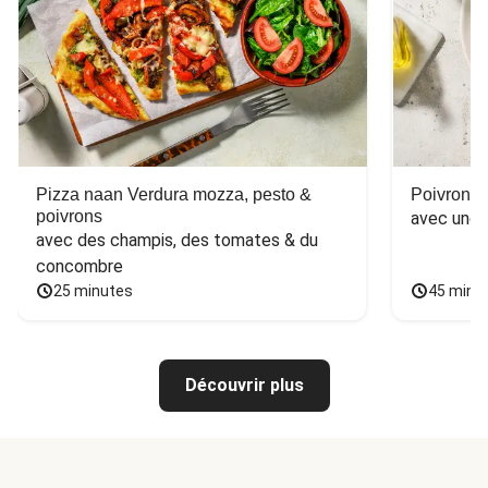
Pizza naan Verdura mozza, pesto &
Poivron f
poivrons
avec une 
avec des champis, des tomates & du 
concombre
25 minutes
45 minu
Découvrir plus