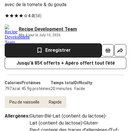
avec de la tomate & du gouda
4.0
(
58
)
Recipe Development Team
Mis à jour le July 10, 2026
Enregistrer
Jusqu'à 85€ offerts + Apéro offert tout l’été
Calories
Protéines
Temps total
Difficulty
797 kcal
45.9g protéines
20 minutes
Facile
Peu de vaisselle
Rapide
Allergènes
:
Gluten
•
Blé
•
Lait (contient du lactose)
•
Lait (contient du lactose)
•
Gluten
•
Peut contenir des traces d'allergènes
•
Œuf
•