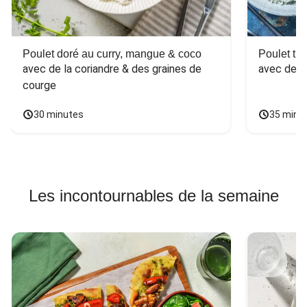
Poulet doré au curry, mangue & coco
Poulet tha
avec de la coriandre & des graines de 
avec des 
courge
30 minutes
35 minu
Les incontournables de la semaine