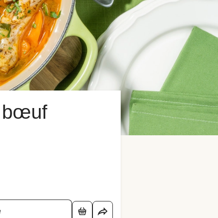
e bœuf
é