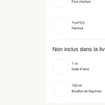
Pois chiches
⅓ pot(s)
Harissa
Non inclus dans la li
1 cs
Huile d'olive
100 ml
Bouillon de légumes