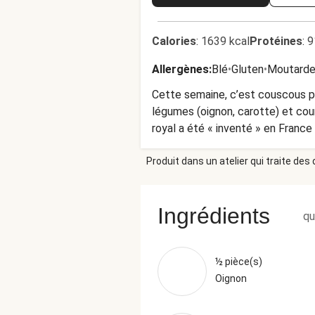
Calories
:
1639 kcal
Protéines
:
9
Allergènes
:
Blé
•
Gluten
•
Moutard
Cette semaine, c’est couscous p
légumes (oignon, carotte) et cou
royal a été « inventé » en France
traditionnel, dans lequel on ne m
Produit dans un atelier qui traite des
Ingrédients
qu
½ pièce(s)
Oignon