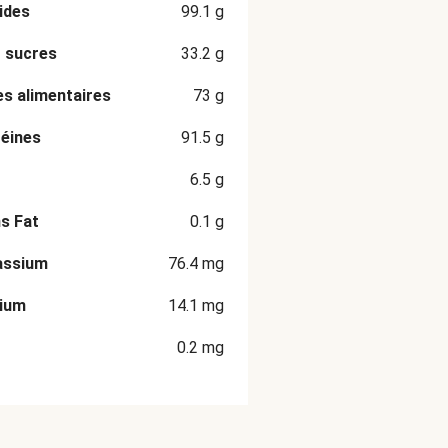
ides
99.1
g
 sucres
33.2
g
es alimentaires
73
g
éines
91.5
g
6.5
g
s Fat
0.1
g
assium
76.4
mg
cium
14.1
mg
0.2
mg