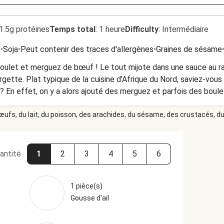
1.5g protéines
Temps total
:
1 heure
Difficulty
:
Intermédiaire
e
•
Soja
•
Peut contenir des traces d'allergènes
•
Graines de sésame
oulet et merguez de bœuf ! Le tout mijote dans une sauce au ra
rgette. Plat typique de la cuisine d’Afrique du Nord, saviez-vou
 ? En effet, on y a alors ajouté des merguez et parfois des boule
élange pas les viandes.
 œufs, du lait, du poisson, des arachides, du sésame, des crustacés, du 
antité
1
2
3
4
5
6
1 pièce(s)
Gousse d'ail