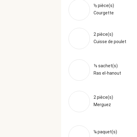
½ pièce(s)
Courgette
2 pièce(s)
Cuisse de poulet
⅓ sachet(s)
Ras el-hanout
2 pièce(s)
Merguez
¼ paquet(s)