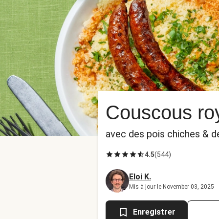
Couscous roy
avec des pois chiches & de
4.5
(
544
)
Eloi K.
Mis à jour le November 03, 2025
Enregistrer