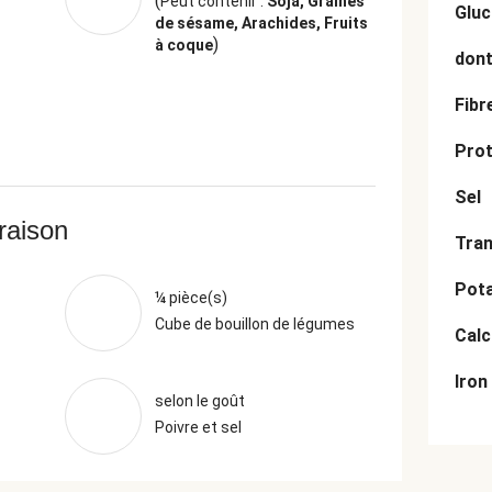
(
Peut contenir :
Soja, Graines
Gluc
de sésame, Arachides, Fruits
)
à coque
dont
Fibr
Prot
Sel
vraison
Tran
Pot
¼ pièce(s)
Cube de bouillon de légumes
Cal
Iron
selon le goût
Poivre et sel