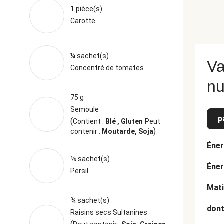
1 pièce(s)
Carotte
¼ sachet(s)
Va
Concentré de tomates
nu
75 g
Semoule
p
(
Contient :
Blé , Gluten
Peut
)
contenir :
Moutarde, Soja
Éner
⅓ sachet(s)
Éner
Persil
Mati
¾ sachet(s)
dont
Raisins secs Sultanines