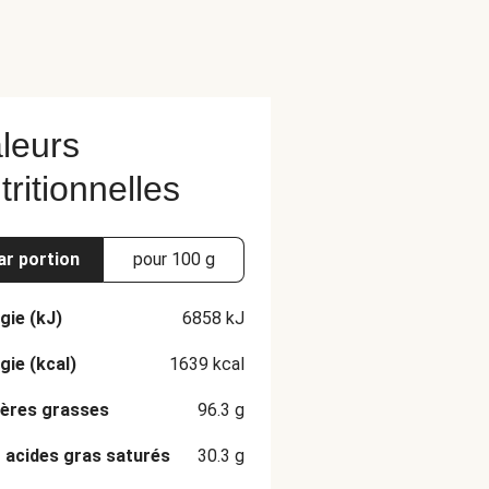
leurs
tritionnelles
ar portion
pour 100 g
gie (kJ)
6858
kJ
gie (kcal)
1639
kcal
ères grasses
96.3
g
 acides gras saturés
30.3
g