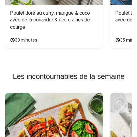
Poulet doré au curry, mangue & coco
Poulet tha
avec de la coriandre & des graines de 
avec des 
courge
30 minutes
35 minu
Les incontournables de la semaine