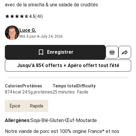
avec de la sriracha & une salade de crudités
4.5
(
48
)
Luce G.
Mis à jour le July 24, 2026
Enregistrer
Jusqu'à 85€ offerts + Apéro offert tout l’été
Calories
Protéines
Temps total
Difficulty
874 kcal
24.5g protéines
25 minutes
Facile
Épicé
Rapide
Allergènes
:
Soja
•
Blé
•
Gluten
•
Œuf
•
Moutarde
Notre viande de porc est 100% origine France* et nos