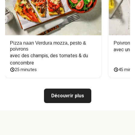
Pizza naan Verdura mozza, pesto &
Poivron f
poivrons
avec une 
avec des champis, des tomates & du 
concombre
25 minutes
45 minu
Découvrir plus