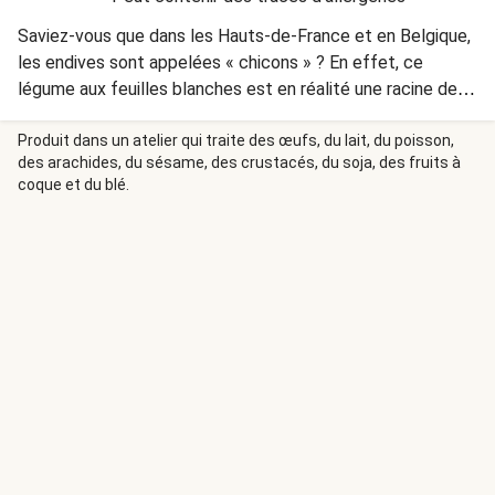
Saviez-vous que dans les Hauts-de-France et en Belgique,
les endives sont appelées « chicons » ? En effet, ce
légume aux feuilles blanches est en réalité une racine de «
chicorée », ce qui lui a inspiré son nom d’origine. Ensuite, le
« chicon » s’est exporté jusqu’au marché parisien, où il a
Produit dans un atelier qui traite des œufs, du lait, du poisson,
des arachides, du sésame, des crustacés, du soja, des fruits à
pris son nom d’ « endive » par erreur !
coque et du blé.