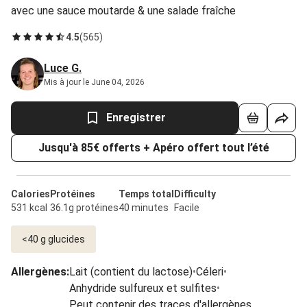
avec une sauce moutarde & une salade fraîche
4.5
(
565
)
Luce G.
Mis à jour le June 04, 2026
Enregistrer
Jusqu'à 85€ offerts + Apéro offert tout l’été
Calories
Protéines
Temps total
Difficulty
531 kcal
36.1g protéines
40 minutes
Facile
<40 g glucides
Allergènes
:
Lait (contient du lactose)
•
Céleri
•
Anhydride sulfureux et sulfites
•
Peut contenir des traces d'allergènes