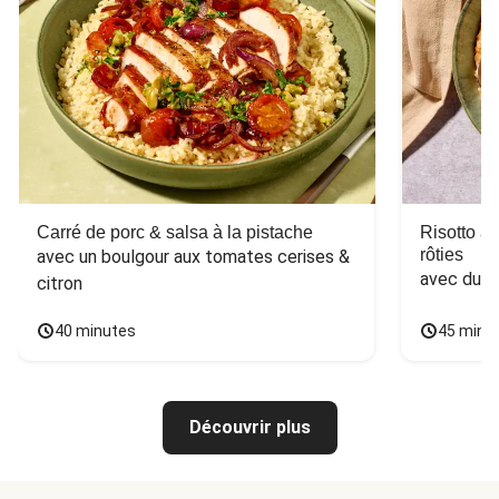
Carré de porc & salsa à la pistache
Risotto a
rôties
avec un boulgour aux tomates cerises & 
avec du 
citron
40 minutes
45 minu
Découvrir plus