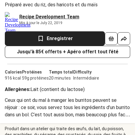
Préparé avec du riz, des haricots et du maïs
Recipe Development Team
Mis à jour le July 22, 2019
Enregistrer
Jusqu'à 85€ offerts + Apéro offert tout l’été
Calories
Protéines
Temps total
Difficulty
916 kcal
59g protéines
20 minutes
Intermédiaire
Allergènes
:
Lait (contient du lactose)
Ceux qui ont du mal à manger les burritos peuvent se
réjouir : ce soir, vous servez tous les ingrédients d’un burrito
dans un bol. C’est tout aussi bon, mais beaucoup plus facile
à manger. Le poulet est assaisonné avec des épices
guadalajara, un mélange typiquement mexicain composé
Produit dans un atelier qui traite des œufs, du lait, du poisson,
des arachides, du sésame, des crustacés, du soja, des fruits à