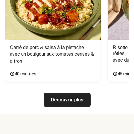
Carré de porc & salsa à la pistache
Risotto a
rôties
avec un boulgour aux tomates cerises & 
avec du 
citron
40 minutes
45 minu
Découvrir plus