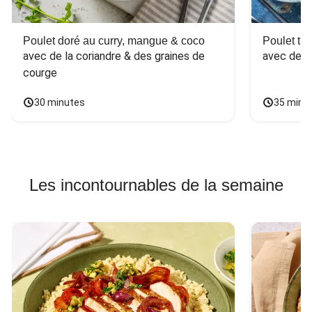
Poulet doré au curry, mangue & coco
Poulet tha
avec de la coriandre & des graines de 
avec des 
courge
30 minutes
35 minu
Les incontournables de la semaine