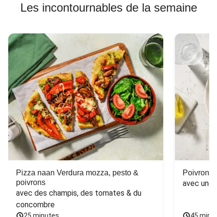
Les incontournables de la semaine
Pizza naan Verdura mozza, pesto &
Poivron f
poivrons
avec une 
avec des champis, des tomates & du 
concombre
25 minutes
45 minu