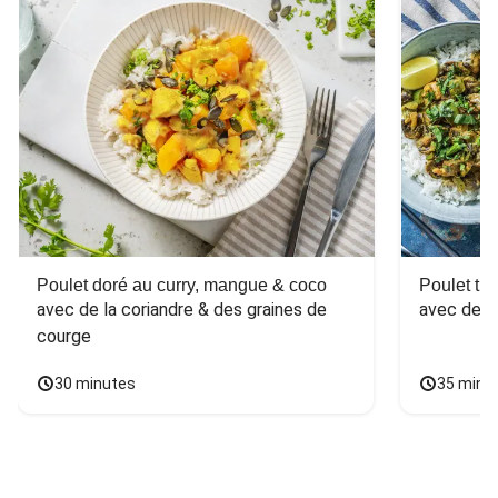
Poulet doré au curry, mangue & coco
Poulet tha
avec de la coriandre & des graines de 
avec des 
courge
30 minutes
35 minu