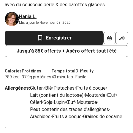
avec du couscous perlé & des carottes glacées
Hania L.
Mis à jour le November 03, 2025
Enregistrer
Jusqu'à 85€ offerts + Apéro offert tout l’été
Calories
Protéines
Temps total
Difficulty
789 kcal
37.9g protéines
40 minutes
Facile
Allergènes
:
Gluten
•
Blé
•
Pistaches
•
Fruits à coque
•
Lait (contient du lactose)
•
Moutarde
•
Œuf
•
Céleri
•
Soja
•
Lupin
•
Œuf
•
Moutarde
•
Peut contenir des traces d'allergènes
•
Arachides
•
Fruits à coque
•
Graines de sésame
-