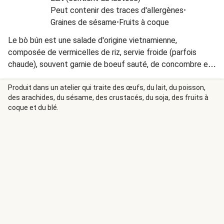
Peut contenir des traces d'allergènes
•
Graines de sésame
•
Fruits à coque
Le bò bún est une salade d'origine vietnamienne,
composée de vermicelles de riz, servie froide (parfois
chaude), souvent garnie de boeuf sauté, de concombre et
de carottes râpées et saupoudrée de cacahuètes et
d'herbes fraîches comme le basilic thaï et la coriandre.
Produit dans un atelier qui traite des œufs, du lait, du poisson,
des arachides, du sésame, des crustacés, du soja, des fruits à
D'ailleurs, saviez-vous que dans sa version traditionnelle, le
coque et du blé.
bò bún n'est pas servi avec des nems ? De même saviez-
vous que le nom de ce plat a été inversé ? En viet, on
l'appelle ainsi "bún bò", littéralement "vermicelles de riz &
boeuf". Ce soir, nous vous proposons donc la version
traditionnelle, sans nems pour apprécier pleinement la
saveur de la viande de bœuf sautée !