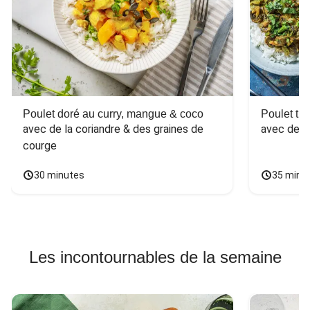
Poulet doré au curry, mangue & coco
Poulet tha
avec de la coriandre & des graines de 
avec des 
courge
30 minutes
35 minu
Les incontournables de la semaine