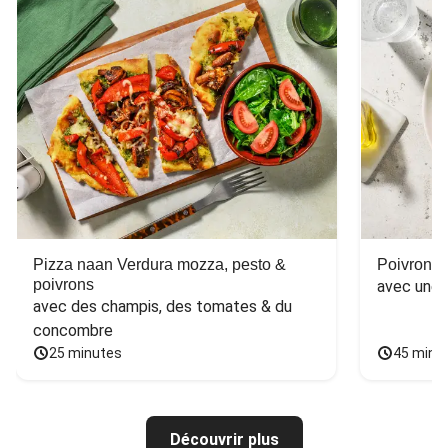
Pizza naan Verdura mozza, pesto &
Poivron f
poivrons
avec une 
avec des champis, des tomates & du 
concombre
25 minutes
45 minu
Découvrir plus