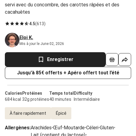
servi avec du concombre, des carottes râpées et des
cacahuètes
4.5
(
613
)
Eloi K.
Mis à jour le June 02, 2026
Enregistrer
Jusqu'à 85€ offerts + Apéro offert tout l’été
Calories
Protéines
Temps total
Difficulty
684 kcal
32g protéines
40 minutes
Intermédiaire
À faire rapidement
Épicé
Allergènes
:
Arachides
•
Œuf
•
Moutarde
•
Céleri
•
Gluten
•
Lait (contient du lactose)
•