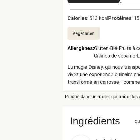
Calories
:
513 kcal
Protéines
:
15
Végétarien
Allergènes
:
Gluten
•
Blé
•
Fruits à 
Graines de sésame
•
L
La magie Disney, qui nous transp
vivez une expérience culinaire en
transformé en carrosse - comme c
changé en velouté et accompagné 
Produit dans un atelier qui traite des
Ingrédients
qu