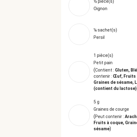
½ pièce(s)
Oignon
¼ sachet(s)
Persil
1 pièce(s)
Petit pain
(
Contient :
Gluten, Bl
contenir :
Œuf, Fruits
Graines de sésame, L
(contient du lactose)
5 g
Graines de courge
(
Peut contenir :
Arach
Fruits à coque, Grain
)
sésame