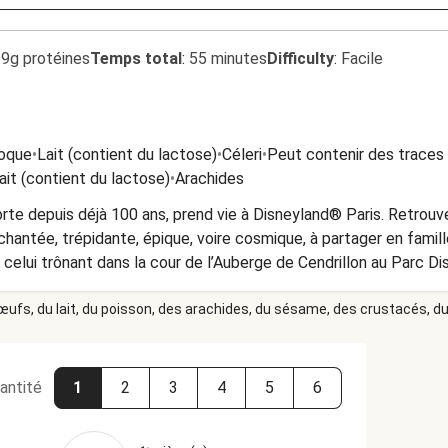
.9g protéines
Temps total
:
55 minutes
Difficulty
:
Facile
coque
•
Lait (contient du lactose)
•
Céleri
•
Peut contenir des traces 
ait (contient du lactose)
•
Arachides
orte depuis déjà 100 ans, prend vie à Disneyland® Paris. Retrouv
chantée, trépidante, épique, voire cosmique, à partager en famille
elui trônant dans la cour de l’Auberge de Cendrillon au Parc Dis
de son granola croustillant et de sa constellation d’étoiles au
 œufs, du lait, du poisson, des arachides, du sésame, des crustacés, du 
antité
1
2
3
4
5
6