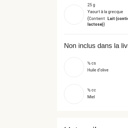
25 g
Yaourt à la grecque
(
Contient :
Lait (conti
)
lactose)
Non inclus dans la li
½ cs
Huile d'olive
½ cc
Miel