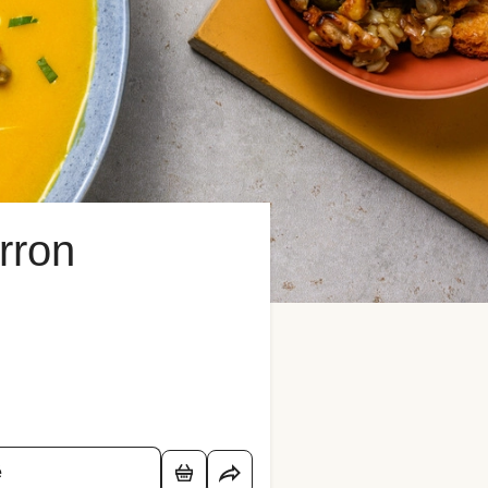
rron
é