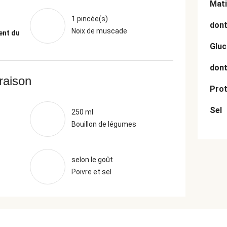
Mati
1 pincée(s)
dont
Noix de muscade
ent du
Gluc
dont
vraison
Prot
Sel
250 ml
Bouillon de légumes
selon le goût
Poivre et sel