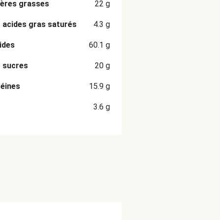
ères grasses
22
g
 acides gras saturés
4.3
g
ides
60.1
g
 sucres
20
g
éines
15.9
g
3.6
g