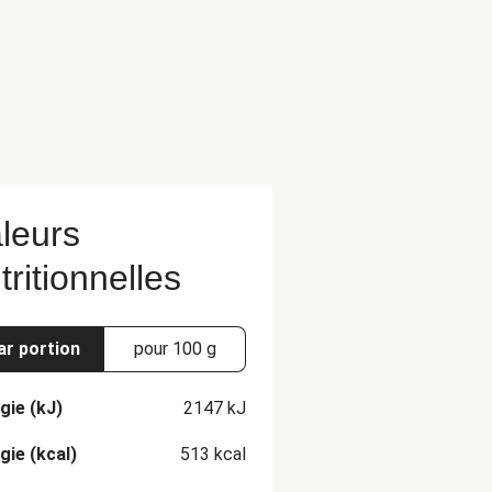
leurs
tritionnelles
ar portion
pour 100 g
gie (kJ)
2147
kJ
gie (kcal)
513
kcal