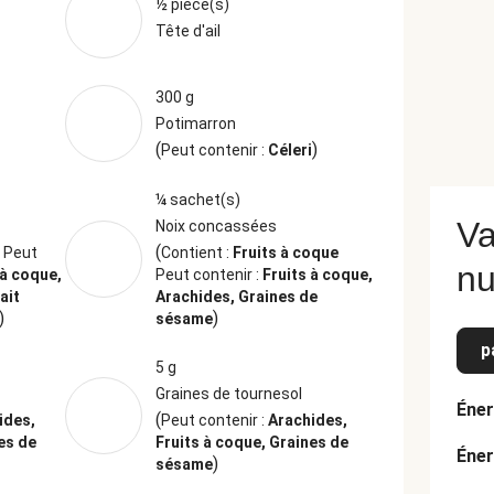
½ pièce(s)
Tête d'ail
300 g
Potimarron
(
)
Peut contenir :
Céleri
¼ sachet(s)
Va
Noix concassées
(
é
Peut
Contient :
Fruits à coque
nu
 à coque,
Peut contenir :
Fruits à coque,
ait
Arachides, Graines de
)
)
sésame
p
5 g
Graines de tournesol
Éner
(
ides,
Peut contenir :
Arachides,
es de
Fruits à coque, Graines de
Éner
)
sésame