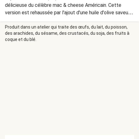
délicieuse du célèbre mac & cheese Américain. Cette
version est rehaussée par l'ajout d'une huile d'olive saveur
truffe, un ingrédient prestigieux et aromatique qui apporte
une saveur terreuse et raffinée au plat. Enjoy !
Produit dans un atelier qui traite des œufs, du lait, du poisson,
des arachides, du sésame, des crustacés, du soja, des fruits à
coque et du blé.