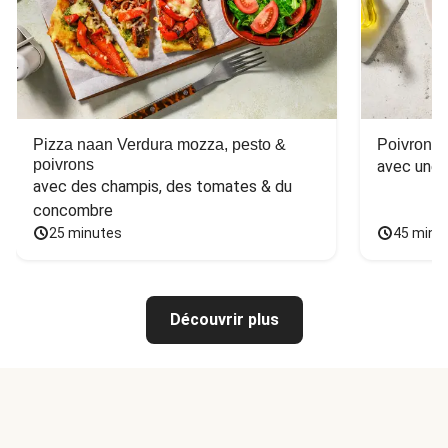
Pizza naan Verdura mozza, pesto &
Poivron f
poivrons
avec une 
avec des champis, des tomates & du 
concombre
25 minutes
45 minu
Découvrir plus