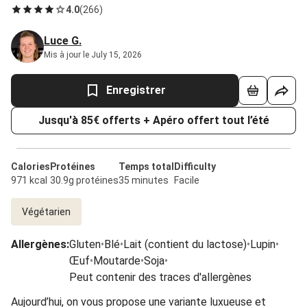
4.0
(
266
)
Luce G.
Mis à jour le July 15, 2026
Enregistrer
Jusqu'à 85€ offerts + Apéro offert tout l’été
Calories
Protéines
Temps total
Difficulty
971 kcal
30.9g protéines
35 minutes
Facile
Végétarien
Allergènes
:
Gluten
•
Blé
•
Lait (contient du lactose)
•
Lupin
•
Œuf
•
Moutarde
•
Soja
•
Peut contenir des traces d'allergènes
Aujourd’hui, on vous propose une variante luxueuse et