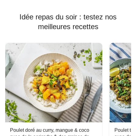
Idée repas du soir : testez nos
meilleures recettes
Poulet doré au curry, mangue & coco
Poulet tha