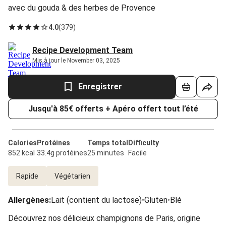
avec du gouda & des herbes de Provence
4.0
(
379
)
Recipe Development Team
Mis à jour le November 03, 2025
Enregistrer
Jusqu'à 85€ offerts + Apéro offert tout l’été
Calories
Protéines
Temps total
Difficulty
852 kcal
33.4g protéines
25 minutes
Facile
Rapide
Végétarien
Allergènes
:
Lait (contient du lactose)
•
Gluten
•
Blé
Découvrez nos délicieux champignons de Paris, origine