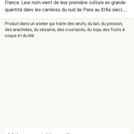
France. Leur nom vient de leur première culture en grande
quantité dans les carrières du sud de Paris au XIXe siècle,
avant qu'ils soient déplacés pour permettre la
construction du métro parisien. Aujourd'hui, savourez nos
Produit dans un atelier qui traite des œufs, du lait, du poisson,
des arachides, du sésame, des crustacés, du soja, des fruits à
champignons provenant d'Ille-et-Vilaine ou de l'Aisne.
coque et du blé.
Empreints d’histoire, ils sauront ravir vos papilles !