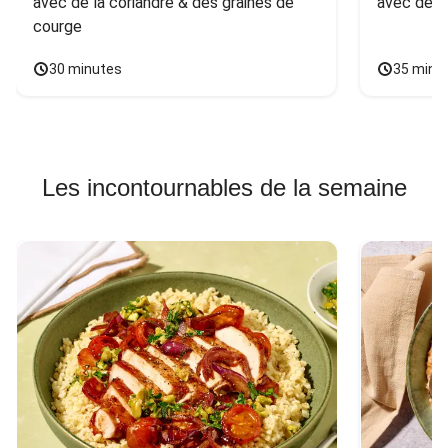
avec de la coriandre & des graines de 
avec des 
courge
30 minutes
35 minu
Les incontournables de la semaine