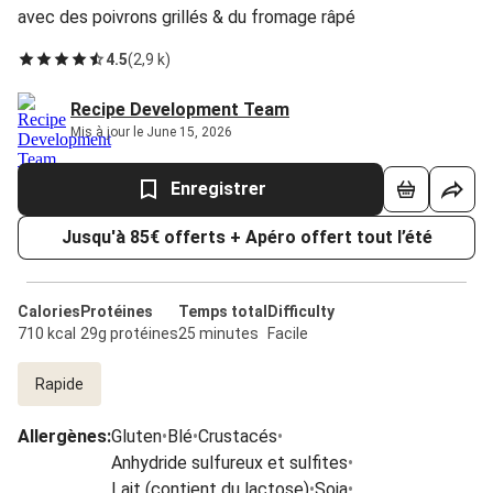
avec des poivrons grillés & du fromage râpé
4.5
(
2,9 k
)
Recipe Development Team
Mis à jour le June 15, 2026
Enregistrer
Jusqu'à 85€ offerts + Apéro offert tout l’été
Calories
Protéines
Temps total
Difficulty
710 kcal
29g protéines
25 minutes
Facile
Rapide
Allergènes
:
Gluten
•
Blé
•
Crustacés
•
Anhydride sulfureux et sulfites
•
Lait (contient du lactose)
•
Soja
•