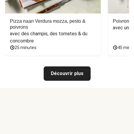
Pizza naan Verdura mozza, pesto &
Poivron f
poivrons
avec une 
avec des champis, des tomates & du 
concombre
25 minutes
45 minu
Découvrir plus