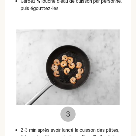
Gardez
¼
louche d'eau de cuisson par personne,
puis égouttez-les.
3
2-3 min après avoir lancé la cuisson des pâtes,