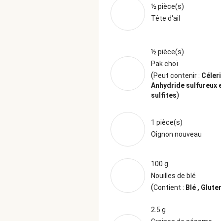
½ pièce(s)
Tête d'ail
½ pièce(s)
Pak choï
(
Peut contenir :
Céleri
Anhydride sulfureux 
)
sulfites
1 pièce(s)
Oignon nouveau
100 g
Nouilles de blé
(
Contient :
Blé , Glute
2.5 g