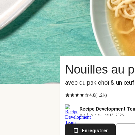
Nouilles au 
avec du pak choï & un œuf
4.0
(
1,2 k
)
Recipe Development Te
Mis à jour le June 15, 2026
Enregistrer