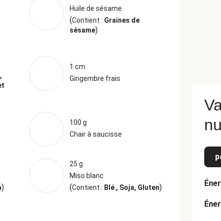
Huile de sésame
(
Contient :
Graines de
)
sésame
1 cm
,
Gingembre frais
et
Va
nu
100 g
Chair à saucisse
p
25 g
Miso blanc
Éner
)
(
)
n
Contient :
Blé , Soja, Gluten
Éner