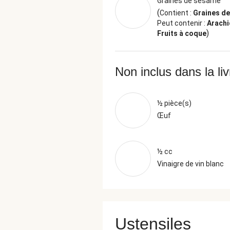
Graines de sésame
(
Contient :
Graines d
Peut contenir :
Arachi
)
Fruits à coque
Non inclus dans la li
½ pièce(s)
Œuf
½ cc
Vinaigre de vin blanc
Ustensiles