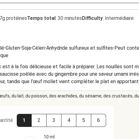
7g protéines
Temps total
:
30 minutes
Difficulty
:
Intermédiaire
lé
•
Gluten
•
Soja
•
Céleri
•
Anhydride sulfureux et sulfites
•
Peut conte
oque
 est à la fois délicieuse et facile à préparer. Les nouilles sont
à saucisse poêlée avec du gingembre pour une saveur umami irrési
ur, tandis que l’œuf mollet vient compléter le plat en apportan
 plaira à coup sûr !
 œufs, du lait, du poisson, des arachides, du sésame, des crustacés, du 
antité
1
2
3
4
5
6
10 ml