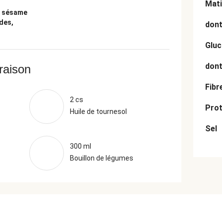
Mati
e sésame
des,
dont
Gluc
dont
vraison
Fibr
2 cs
Prot
Huile de tournesol
Sel
300 ml
Bouillon de légumes