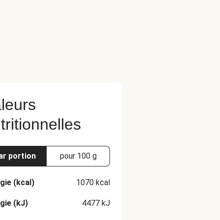
leurs
tritionnelles
ar portion
pour 100 g
gie (kcal)
1070
kcal
gie (kJ)
4477
kJ