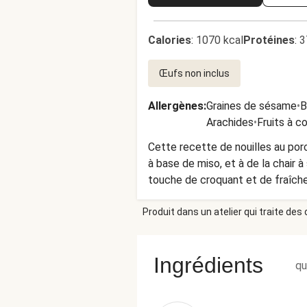
Calories
:
1070 kcal
Protéines
:
3
Œufs non inclus
Allergènes
:
Graines de sésame
•
B
Arachides
•
Fruits à c
Cette recette de nouilles au porc
à base de miso, et à de la chair 
touche de croquant et de fraîche
recette simple mais délicieuse qui
Produit dans un atelier qui traite des
Ingrédients
qu