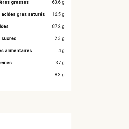
ères grasses
63.6
g
 acides gras saturés
16.5
g
ides
87.2
g
 sucres
2.3
g
es alimentaires
4
g
éines
37
g
8.3
g