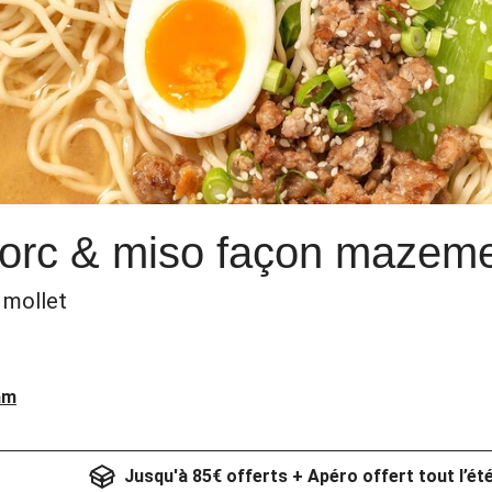
porc & miso façon mazem
 mollet
am
Jusqu'à 85€ offerts + Apéro offert tout l’ét