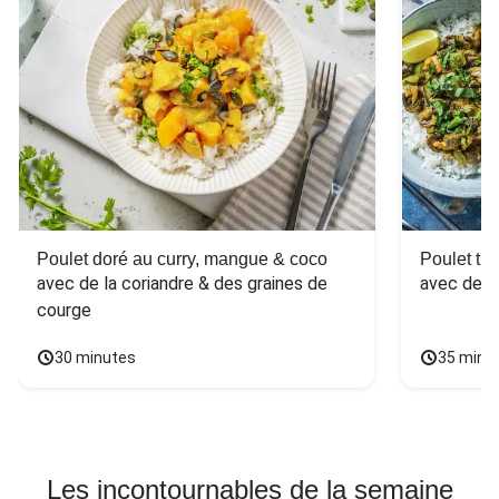
Poulet doré au curry, mangue & coco
Poulet tha
avec de la coriandre & des graines de 
avec des 
courge
30 minutes
35 minu
Les incontournables de la semaine