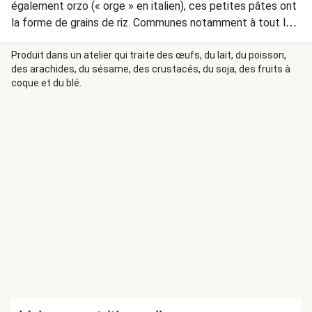
également orzo (« orge » en italien), ces petites pâtes ont
la forme de grains de riz. Communes notamment à tout le
bassin méditerranéen oriental, elles sont servies seules, en
soupe, en salade ou en accompagnement.
Produit dans un atelier qui traite des œufs, du lait, du poisson,
des arachides, du sésame, des crustacés, du soja, des fruits à
coque et du blé.