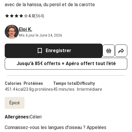
avec de la harissa, du persil et de la carotte
4.0
(
564
)
Eloi K.
Mis à jour le June 24, 2026
Enregistrer
Jusqu'à 85€ offerts + Apéro offert tout l’été
Calories
Protéines
Temps total
Difficulty
451.4 kcal
23.8g protéines
45 minutes
Intermédiaire
Épicé
Allergènes
:
Céleri
Connaissez-vous les langues d'oiseau ? Appelées