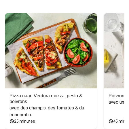
Pizza naan Verdura mozza, pesto &
Poivron f
poivrons
avec une 
avec des champis, des tomates & du 
concombre
25 minutes
45 minu