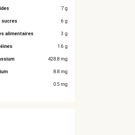
ides
7
g
 sucres
6
g
es alimentaires
3
g
éines
1.6
g
assium
428.8
mg
cium
8.8
mg
0.5
mg