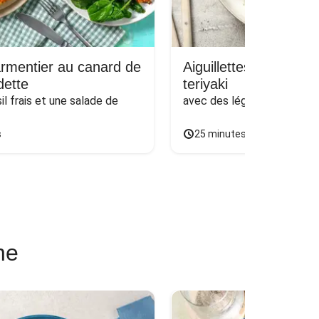
rmentier au canard de
Aiguillettes de poulet
ette
teriyaki
l frais et une salade de 
avec des légumes poêlés & 
s
25 minutes
ne