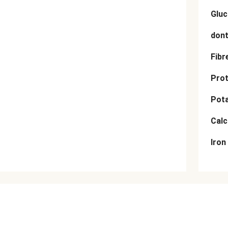
Gluc
dont
Fibr
Prot
Pot
Cal
Iron