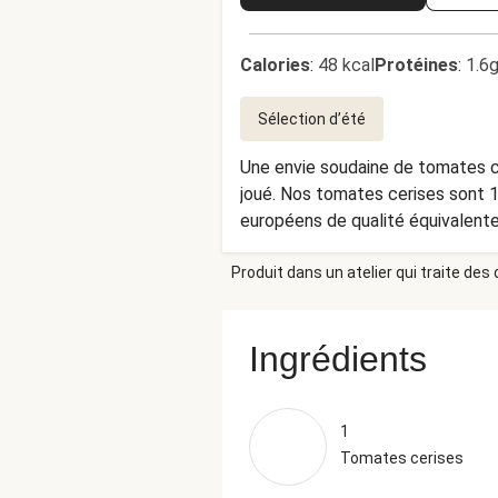
Calories
:
48 kcal
Protéines
:
1.6g
Sélection d’été
Une envie soudaine de tomates ce
joué. Nos tomates cerises sont 100% origine France*. *En cas de problème d'approvisionnement nous favorisons des fournisseurs
européens de qualité équivalente
Produit dans un atelier qui traite des
Ingrédients
1
Tomates cerises