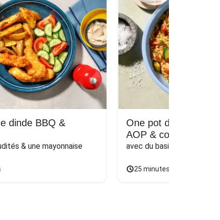
de dinde BBQ &
One pot d'orzo : Oss
AOP & courgette
udités & une mayonnaise
avec du basilic & des légum
s
25 minutes