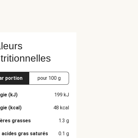
leurs
tritionnelles
ar portion
pour 100 g
gie (kJ)
199
kJ
gie (kcal)
48
kcal
ères grasses
1.3
g
 acides gras saturés
0.1
g