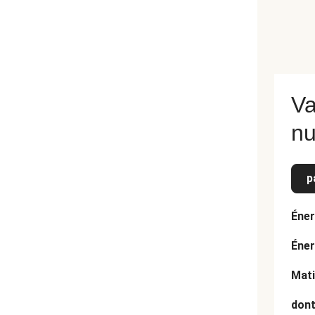
Va
nu
p
Éner
Éner
Mati
dont