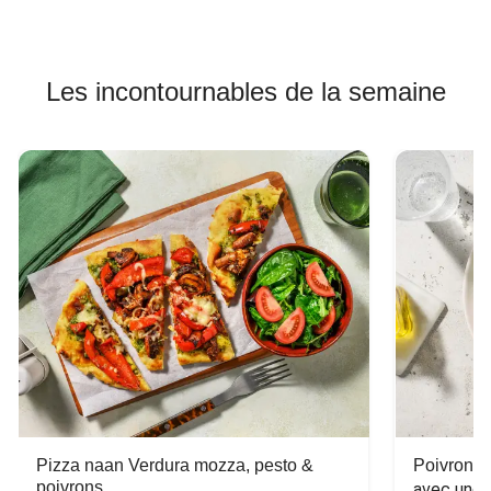
Les incontournables de la semaine
Pizza naan Verdura mozza, pesto &
Poivron f
poivrons
avec une 