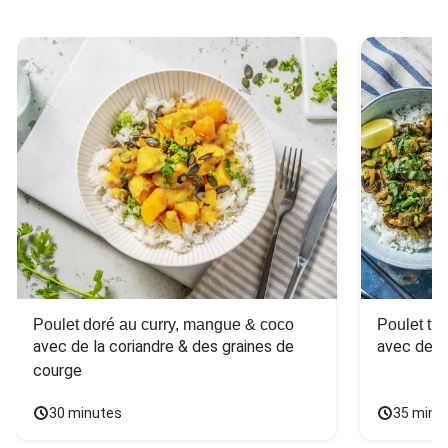
Poulet doré au curry, mangue & coco
Poulet tha
avec de la coriandre & des graines de 
avec des 
courge
30 minutes
35 minu