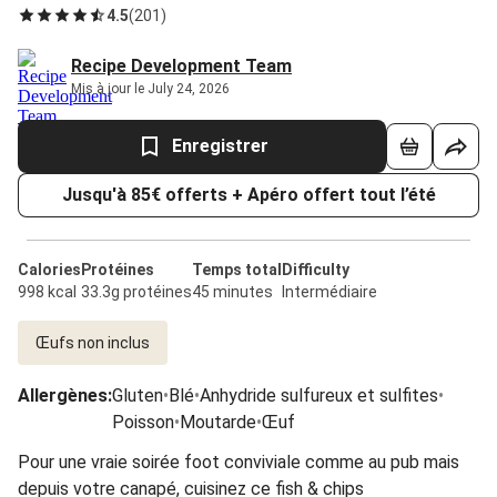
4.5
(
201
)
Recipe Development Team
Mis à jour le July 24, 2026
Enregistrer
Jusqu'à 85€ offerts + Apéro offert tout l’été
Calories
Protéines
Temps total
Difficulty
998 kcal
33.3g protéines
45 minutes
Intermédiaire
Œufs non inclus
Allergènes
:
Gluten
•
Blé
•
Anhydride sulfureux et sulfites
•
Poisson
•
Moutarde
•
Œuf
Pour une vraie soirée foot conviviale comme au pub mais
depuis votre canapé, cuisinez ce fish & chips