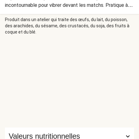
incontournable pour vibrer devant les matchs. Pratique à
déguster, ce plat est pensé pour les supporters qui
veulent profiter du spectacle sans perdre une minute de
Produit dans un atelier qui traite des œufs, du lait, du poisson,
des arachides, du sésame, des crustacés, du soja, des fruits à
jeu !
coque et du blé.
Valeurs nutritionnelles