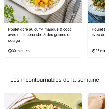
Poulet doré au curry, mangue & coco
Poulet tha
avec de la coriandre & des graines de 
avec des 
courge
30 minutes
35 minu
Les incontournables de la semaine