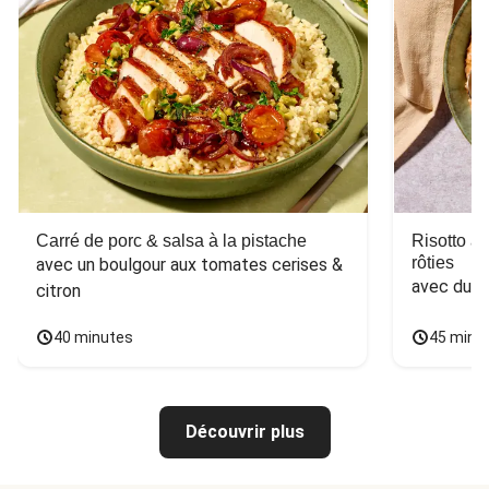
Carré de porc & salsa à la pistache
Risotto a
rôties
avec un boulgour aux tomates cerises & 
avec du 
citron
40 minutes
45 minu
Découvrir plus