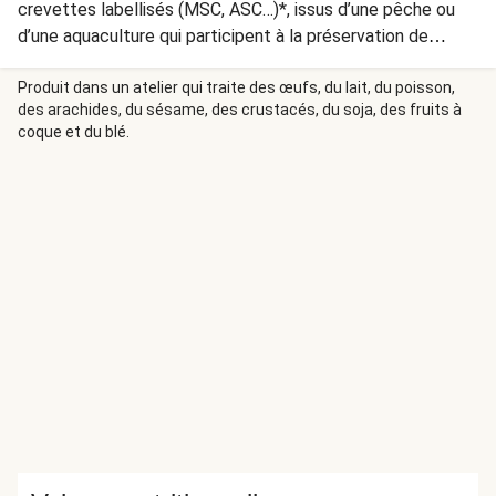
crevettes labellisés (MSC, ASC…)*, issus d’une pêche ou
d’une aquaculture qui participent à la préservation de
l'environnement. *D'autres labels de pêche durable
peuvent également être présents selon
Produit dans un atelier qui traite des œufs, du lait, du poisson,
des arachides, du sésame, des crustacés, du soja, des fruits à
l'approvisionnement
coque et du blé.