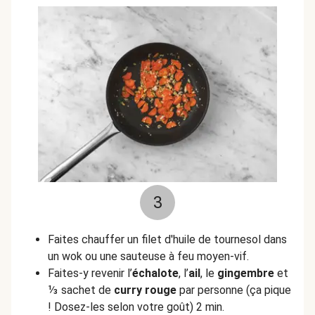
3
Faites chauffer un filet d'huile de tournesol dans
un wok ou une sauteuse à feu moyen-vif.
Faites-y revenir l’
échalote
, l’
ail
, le
gingembre
et
⅓ sachet de
curry rouge
par personne (ça pique
! Dosez-les selon votre goût) 2 min.