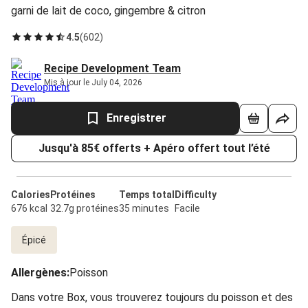
garni de lait de coco, gingembre & citron
4.5
(
602
)
Recipe Development Team
Mis à jour le July 04, 2026
Enregistrer
Jusqu'à 85€ offerts + Apéro offert tout l’été
Calories
Protéines
Temps total
Difficulty
676 kcal
32.7g protéines
35 minutes
Facile
Épicé
Allergènes
:
Poisson
Dans votre Box, vous trouverez toujours du poisson et des