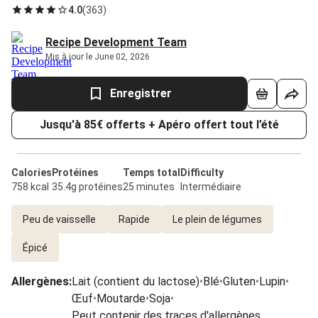
4.0
(
363
)
Recipe Development Team
Mis à jour le June 02, 2026
Enregistrer
Jusqu'à 85€ offerts + Apéro offert tout l’été
Calories
Protéines
Temps total
Difficulty
758 kcal
35.4g protéines
25 minutes
Intermédiaire
Peu de vaisselle
Rapide
Le plein de légumes
Épicé
Allergènes
:
Lait (contient du lactose)
•
Blé
•
Gluten
•
Lupin
•
Œuf
•
Moutarde
•
Soja
•
Peut contenir des traces d'allergènes