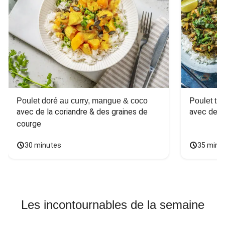
Poulet doré au curry, mangue & coco
Poulet tha
avec de la coriandre & des graines de 
avec des 
courge
30 minutes
35 minu
Les incontournables de la semaine