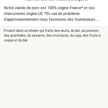
Notre viande de porc est 100% origine France* et nos
charcuteries origine UE. *En cas de problème
d'approvisionnement nous favorisons des fournisseurs
européens de qualité équivalente. Retrouvez l’origine des
ingrédients présents dans vos recettes :
Produit dans un atelier qui traite des œufs, du lait, du poisson,
des arachides, du sésame, des crustacés, du soja, des fruits à
https://www.hellofresh.fr/about/origine-ingredients
coque et du blé.