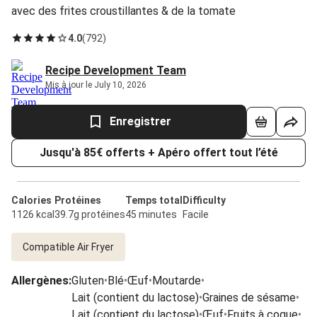
avec des frites croustillantes & de la tomate
4.0
(
792
)
Recipe Development Team
Mis à jour le July 10, 2026
Enregistrer
Jusqu'à 85€ offerts + Apéro offert tout l’été
Calories
Protéines
Temps total
Difficulty
1126 kcal
39.7g protéines
45 minutes
Facile
Compatible Air Fryer
Allergènes
:
Gluten
•
Blé
•
Œuf
•
Moutarde
•
Lait (contient du lactose)
•
Graines de sésame
•
Lait (contient du lactose)
•
Œuf
•
Fruits à coque
•