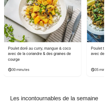
Poulet doré au curry, mangue & coco
Poulet tha
avec de la coriandre & des graines de 
avec des 
courge
30 minutes
35 minu
Les incontournables de la semaine