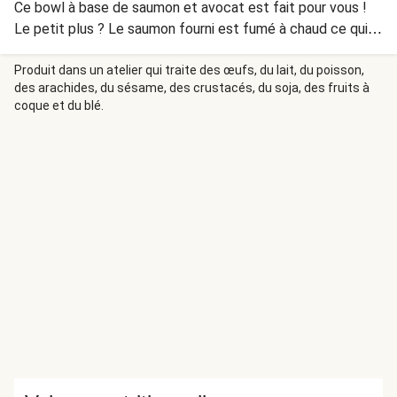
Ce bowl à base de saumon et avocat est fait pour vous !
Le petit plus ? Le saumon fourni est fumé à chaud ce qui
donne à ce plat une saveur incomparable. En prime, il ne
vous faudra qu’une vingtaine de minutes pour le réaliser !
Produit dans un atelier qui traite des œufs, du lait, du poisson,
des arachides, du sésame, des crustacés, du soja, des fruits à
Votre avocat n’est pas tout à fait mûr ? Il mûrira plus vite à
coque et du blé.
côté d’une banane ou d’une pomme, surtout si vous les
emballez dans du papier.