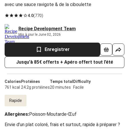
avec une sauce ravigote & de la ciboulette
4.0
(
770
)
Recipe Development Team
Mis à jour le June 02, 2026
Enregistrer
Jusqu'à 85€ offerts + Apéro offert tout l’été
Calories
Protéines
Temps total
Difficulty
761 kcal
24.2g protéines
20 minutes
Facile
Rapide
Allergènes
:
Poisson
•
Moutarde
•
Œuf
Envie d’un plat coloré, frais et surtout, rapide à préparer ?