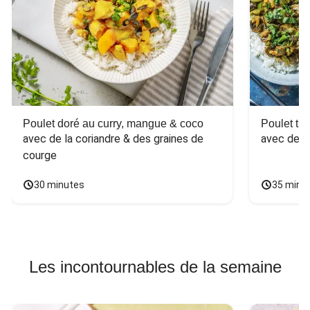
Poulet doré au curry, mangue & coco
Poulet tha
avec de la coriandre & des graines de 
avec des 
courge
30 minutes
35 minu
Les incontournables de la semaine