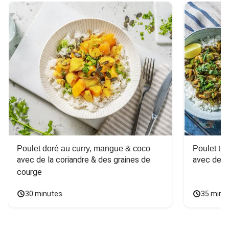
Poulet doré au curry, mangue & coco
Poulet tha
avec de la coriandre & des graines de 
avec des 
courge
30 minutes
35 minu