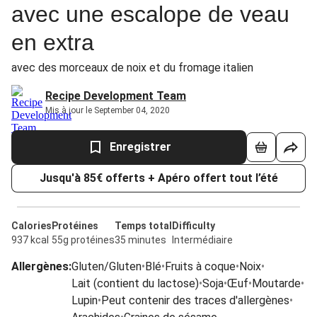
avec une escalope de veau
en extra
avec des morceaux de noix et du fromage italien
Recipe Development Team
Mis à jour le September 04, 2020
Enregistrer
Jusqu'à 85€ offerts + Apéro offert tout l’été
Calories
Protéines
Temps total
Difficulty
937 kcal
55g protéines
35 minutes
Intermédiaire
Allergènes
:
Gluten/Gluten
•
Blé
•
Fruits à coque
•
Noix
•
Lait (contient du lactose)
•
Soja
•
Œuf
•
Moutarde
•
Lupin
•
Peut contenir des traces d'allergènes
•