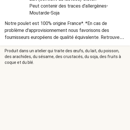
Peut contenir des traces d'allergènes
•
Moutarde
•
Soja
Notre poulet est 100% origine France*. *En cas de
problème d'approvisionnement nous favorisons des
fournisseurs européens de qualité équivalente. Retrouvez
l’origine des ingrédients présents dans vos recettes :
https://www.hellofresh.fr/about/origine-ingredients
Produit dans un atelier qui traite des œufs, du lait, du poisson,
des arachides, du sésame, des crustacés, du soja, des fruits à
coque et du blé.