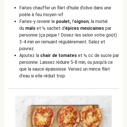
Faites chauffer un filet d’huile d’olive dans une
poêle à feu moyen-vif.
Faites-y revenir le
poulet,
l'
oignon
, la moitié
du
maïs
et ½ sachet d’
épices mexicaines
par
personne (ça pique ! Dosez-les selon votre goût)
3-4 min en remuant régulièrement. Salez et
poivrez.
Ajoutez la
chair de tomates
et ½ cc de sucre par
personne. Laissez réduire 5-8 min, ou jusqu'à ce
que la sauce épaississe. Versez un mince filet
d'eau si elle réduit trop.