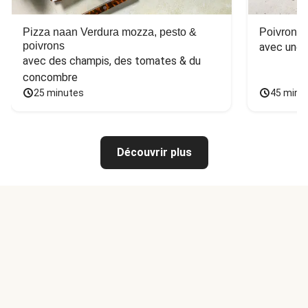
Pizza naan Verdura mozza, pesto &
Poivron f
poivrons
avec une 
avec des champis, des tomates & du 
concombre
25 minutes
45 minu
Découvrir plus