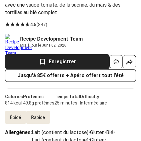
avec une sauce tomate, de la sucrine, du maïs & des
tortillas au blé complet
4.5
(
847
)
Recipe Development Team
Mis à jour le June 02, 2026
Enregistrer
Jusqu'à 85€ offerts + Apéro offert tout l’été
Calories
Protéines
Temps total
Difficulty
814 kcal
49.8g protéines
25 minutes
Intermédiaire
Épicé
Rapide
Allergènes
:
Lait (contient du lactose)
•
Gluten
•
Blé
•
Lait (contient du lactose)
•
Gluten
•