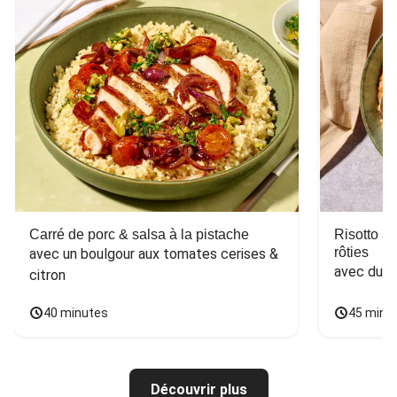
Carré de porc & salsa à la pistache
Risotto a
rôties
avec un boulgour aux tomates cerises & 
avec du 
citron
40 minutes
45 minu
Découvrir plus