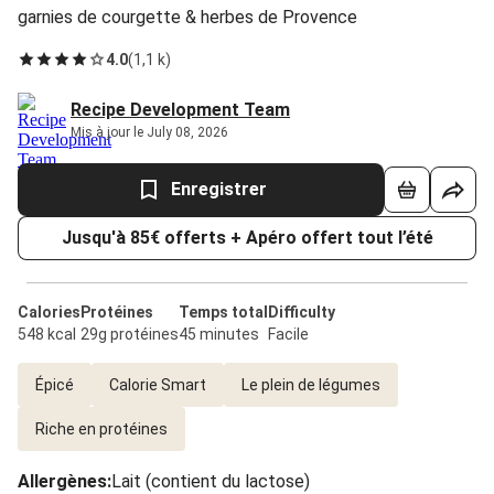
garnies de courgette & herbes de Provence
4.0
(
1,1 k
)
Recipe Development Team
Mis à jour le July 08, 2026
Enregistrer
Jusqu'à 85€ offerts + Apéro offert tout l’été
Calories
Protéines
Temps total
Difficulty
548 kcal
29g protéines
45 minutes
Facile
Épicé
Calorie Smart
Le plein de légumes
Riche en protéines
Allergènes
:
Lait (contient du lactose)