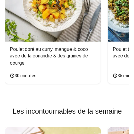
Poulet doré au curry, mangue & coco
Poulet tha
avec de la coriandre & des graines de 
avec des 
courge
30 minutes
35 minu
Les incontournables de la semaine