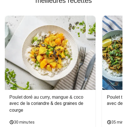
meilleures recettes
Poulet doré au curry, mangue & coco
Poulet tha
avec de la coriandre & des graines de 
avec des 
courge
30 minutes
35 minu