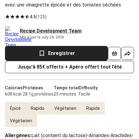
avec une vinaigrette épicée et des tomates séchées
4.5
(
125
)
Recipe Development Team
Mis à jour le July 24, 2026
Enregistrer
Jusqu'à 85€ offerts + Apéro offert tout l’été
Calories
Protéines
Temps total
Difficulty
608 kcal
28.1g protéines
25 minutes
Facile
Épicé
Rapido
Végétarien
Rapide
Végétarien
Allergènes
:
Lait (contient du lactose)
•
Amandes
•
Arachides
•