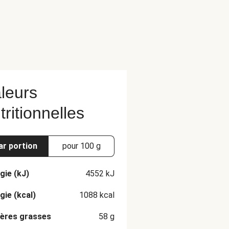
leurs
tritionnelles
ar portion
pour 100 g
gie (kJ)
4552
kJ
gie (kcal)
1088
kcal
ères grasses
58
g