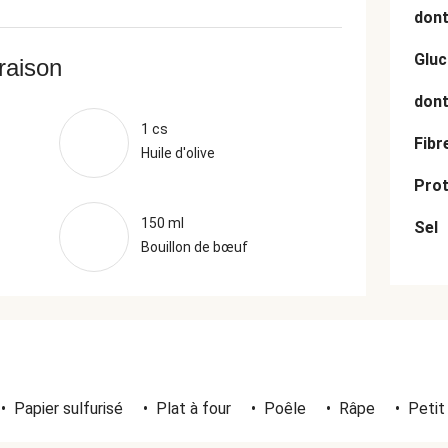
dont
Gluc
vraison
dont
1 cs
Fibr
Huile d'olive
Prot
150 ml
Sel
Bouillon de bœuf
•
Papier sulfurisé
•
Plat à four
•
Poêle
•
Râpe
•
Petit