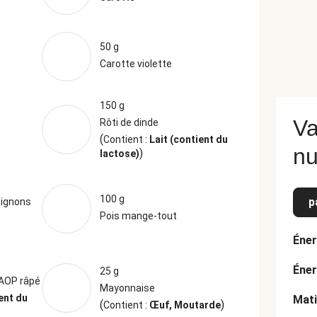
50 g
Carotte violette
150 g
Va
Rôti de dinde
(
Contient :
Lait (contient du
nu
)
lactose)
100 g
p
oignons
Pois mange-tout
Éner
Éner
25 g
 AOP râpé
Mayonnaise
ent du
Mati
(
)
Contient :
Œuf, Moutarde