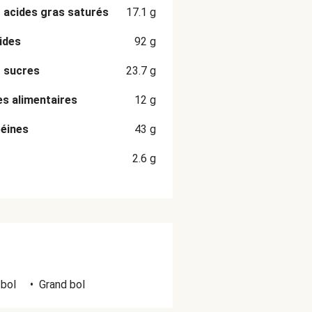
 acides gras saturés
17.1
g
ides
92
g
 sucres
23.7
g
es alimentaires
12
g
éines
43
g
2.6
g
 bol
•
Grand bol