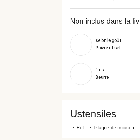
Non inclus dans la li
selon le goût
Poivre et sel
1 cs
Beurre
Ustensiles
•
Bol
•
Plaque de cuisson