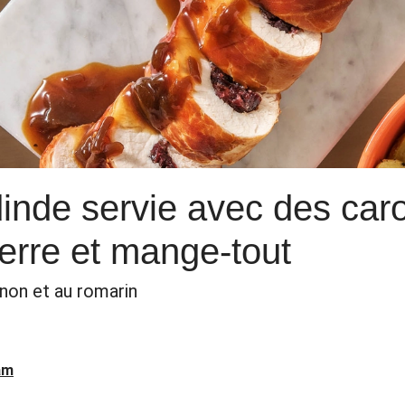
inde servie avec des caro
rre et mange-tout
gnon et au romarin
am