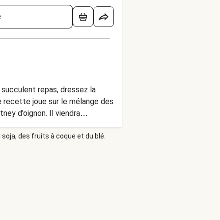
é
succulent repas, dressez la
 recette joue sur le mélange des
ney d’oignon. Il viendra
rminer, vous saupoudrerez le
soja, des fruits à coque et du blé.