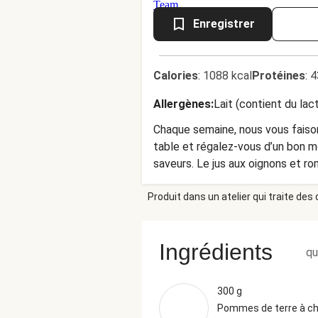
Enregistrer
Calories
:
1088 kcal
Protéines
:
4
Allergènes
:
Lait (contient du lac
Chaque semaine, nous vous faison
table et régalez-vous d’un bon 
saveurs. Le jus aux oignons et ro
contrebalancer les canneberges s
Produit dans un atelier qui traite des
parmigiano reggiano sur les mange
Ingrédients
qu
300 g
Pommes de terre à ch