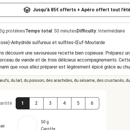
Jusqu'à 85€ offerts + Apéro offert tout l’ét
3g protéines
Temps total
:
50 minutes
Difficulty
:
Intermédiaire
tose)
•
Anhydride sulfureux et sulfites
•
Œuf
•
Moutarde
s découvrir une savoureuse recette bien copieuse. Préparez un 
morceau de viande et de trois délicieux accompagnements. Cette
marin que vous allez préparer est légèrement épicé grâce au chut
ucrées présentes dans la farce de la roulade de dinde. Pour te
 œufs, du lait, du poisson, des arachides, du sésame, des crustacés, du 
-tout. Un délice !
antité
1
2
3
4
5
6
50 g
air
Carotte