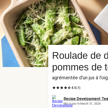
Roulade de d
pommes de te
agrémentée d'un jus à l’oi
4.5
(
4
)
Recipe Development Te
Mis à jour le March 31, 2026