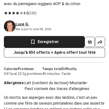
avec du parmigiano reggiano AOP & du citron
4.0
(
530
)
Luce G.
Mis à jour le June 08, 2026
Enregistrer
Jusqu'à 85€ offerts + Apéro offert tout l’été
Calories
Protéines
Temps total
Difficulty
547 kcal
22.5g protéines
45 minutes
Facile
Allergènes
:
Lait (contient du lactose)
•
Moutarde
•
Peut contenir des traces d'allergènes
Un risotto aux asperges avec des lardons, c'est un peu
comme une fête de saveurs printanières dans une assiette