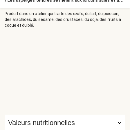
! Les asperges tendres se mêlent aux lardons salés et au
parmesan fondant pour un plat délicieux et réconfortant.
Ça vous tente ? Le fromage utilisé dans ce plat contient
Produit dans un atelier qui traite des œufs, du lait, du poisson,
des arachides, du sésame, des crustacés, du soja, des fruits à
de la présure animale.
coque et du blé.
Valeurs nutritionnelles