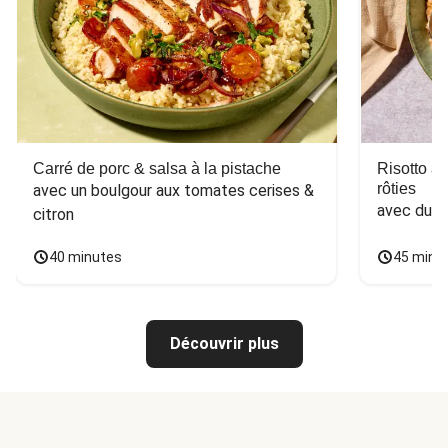
Carré de porc & salsa à la pistache
Risotto a
rôties
avec un boulgour aux tomates cerises & 
avec du 
citron
40 minutes
45 minu
Découvrir plus