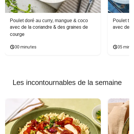
Poulet doré au curry, mangue & coco
Poulet tha
avec de la coriandre & des graines de 
avec des 
courge
30 minutes
35 minu
Les incontournables de la semaine