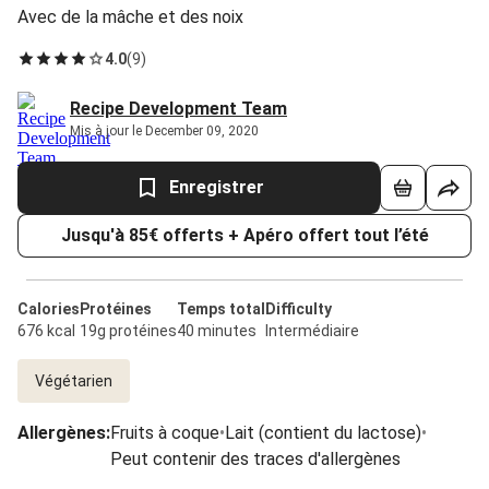
Avec de la mâche et des noix
4.0
(
9
)
Recipe Development Team
Mis à jour le December 09, 2020
Enregistrer
Jusqu'à 85€ offerts + Apéro offert tout l’été
Calories
Protéines
Temps total
Difficulty
676 kcal
19g protéines
40 minutes
Intermédiaire
Végétarien
Allergènes
:
Fruits à coque
•
Lait (contient du lactose)
•
Peut contenir des traces d'allergènes