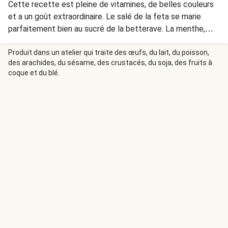
Cette recette est pleine de vitamines, de belles couleurs
et a un goût extraordinaire. Le salé de la feta se marie
parfaitement bien au sucré de la betterave. La menthe,
quant à elle, apporte une touche de fraîcheur et les noix,
un peu de croquant.
Produit dans un atelier qui traite des œufs, du lait, du poisson,
des arachides, du sésame, des crustacés, du soja, des fruits à
coque et du blé.