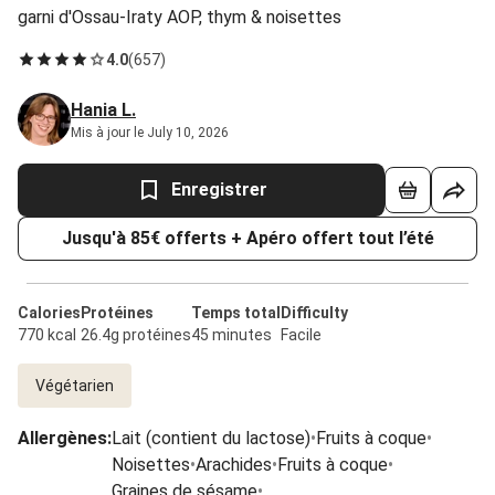
garni d'Ossau-Iraty AOP, thym & noisettes
4.0
(
657
)
Hania L.
Mis à jour le July 10, 2026
Enregistrer
Jusqu'à 85€ offerts + Apéro offert tout l’été
Calories
Protéines
Temps total
Difficulty
770 kcal
26.4g protéines
45 minutes
Facile
Végétarien
Allergènes
:
Lait (contient du lactose)
•
Fruits à coque
•
Noisettes
•
Arachides
•
Fruits à coque
•
Graines de sésame
•