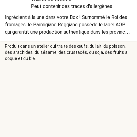
Peut contenir des traces d'allergènes
Ingrédient à la une dans votre Box ! Surnommé le Roi des
fromages, le Parmigiano Reggiano possède le label AOP
qui garantit une production authentique dans les provinces
de Parme, Reggio Emilia et Modène. Le fromage utilisé
dans ce plat contient de la présure animale.
Produit dans un atelier qui traite des œufs, du lait, du poisson,
des arachides, du sésame, des crustacés, du soja, des fruits à
coque et du blé.