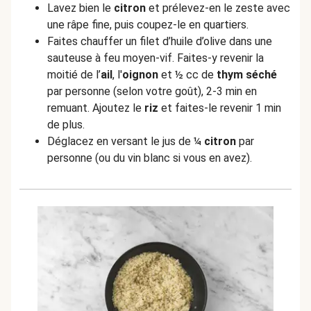
Lavez bien le
citron
et prélevez-en le zeste avec
une râpe fine, puis coupez-le en quartiers.
Faites chauffer un filet d’huile d’olive dans une
sauteuse à feu moyen-vif. Faites-y revenir la
moitié de l’
ail
, l'
oignon
et ½ cc de
thym séché
par personne (selon votre goût), 2-3 min en
remuant. Ajoutez le
riz
et faites-le revenir 1 min
de plus.
Déglacez en versant le jus de ¼
citron
par
personne (ou du vin blanc si vous en avez).