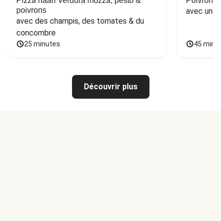
Pizza naan Verdura mozza, pesto &
Poivron f
poivrons
avec une 
avec des champis, des tomates & du 
concombre
25 minutes
45 minu
Découvrir plus