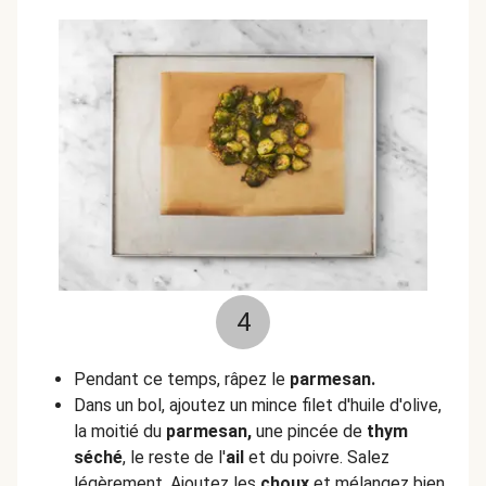
4
Pendant ce temps, râpez le
parmesan.
Dans un bol, ajoutez un mince filet d'huile d'olive,
la moitié du
parmesan,
une pincée de
thym
séché
, le reste de l'
ail
et du poivre. Salez
légèrement. Ajoutez les
choux
et mélangez bien.