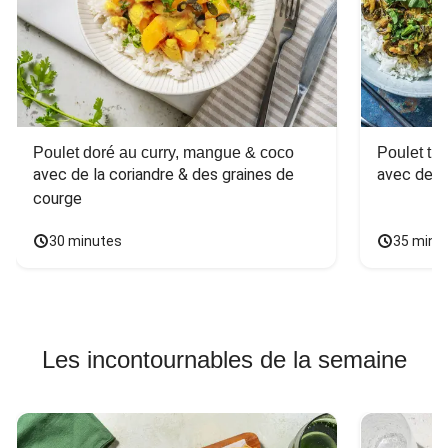
Poulet doré au curry, mangue & coco
Poulet tha
avec de la coriandre & des graines de 
avec des 
courge
30 minutes
35 minu
Les incontournables de la semaine