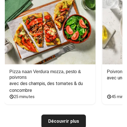
Pizza naan Verdura mozza, pesto &
Poivron f
poivrons
avec une 
avec des champis, des tomates & du 
concombre
25 minutes
45 minu
Découvrir plus