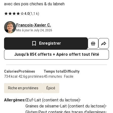
avec des pois chiches & du labneh
4.0
(
1,1 k
)
François-Xavier C.
Mis à jour le July 24, 2026
Enregistrer
Jusqu'à 85€ offerts + Apéro offert tout l’été
Calories
Protéines
Temps total
Difficulty
734 kcal
42.6g protéines
45 minutes
Facile
Riche en protéines
Épicé
Allergènes
:
Œuf
•
Lait (contient du lactose)
•
Graines de sésame
•
Lait (contient du lactose)
•
Gluten
•
Peut contenir des traces d'allergènes
•