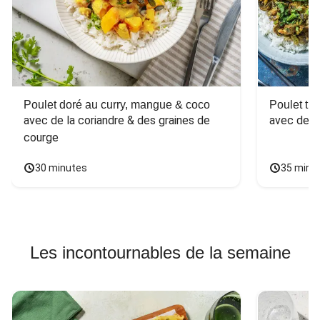
Poulet doré au curry, mangue & coco
Poulet tha
avec de la coriandre & des graines de 
avec des 
courge
30 minutes
35 minu
Les incontournables de la semaine