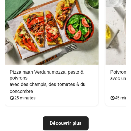
Pizza naan Verdura mozza, pesto &
Poivron f
poivrons
avec une 
avec des champis, des tomates & du 
concombre
25 minutes
45 minu
Découvrir plus