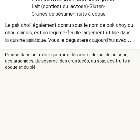
Lait (contient du lactose)
•
Gluten
•
Graines de sésame
•
Fruits à coque
Le pak choï, également connu sous le nom de bok choy ou
chou chinois, est un légume-feuille largement utilisé dans
la cuisine asiatique. Vous le dégusterez aujourd'hui avec un
poulet épicé et du riz, sans oublier les cacahuètes pour la
touche de croquant !
Produit dans un atelier qui traite des œufs, du lait, du poisson,
des arachides, du sésame, des crustacés, du soja, des fruits à
coque et du blé.