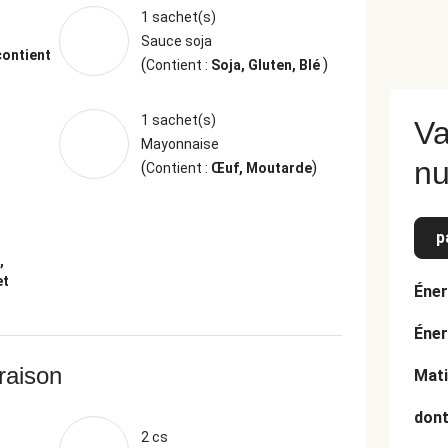
1 sachet(s)
Sauce soja
contient
(
)
Contient :
Soja, Gluten, Blé
1 sachet(s)
Va
Mayonnaise
nu
(
)
Contient :
Œuf, Moutarde
p
,
et
Éner
Éner
vraison
Mati
dont
2 cs