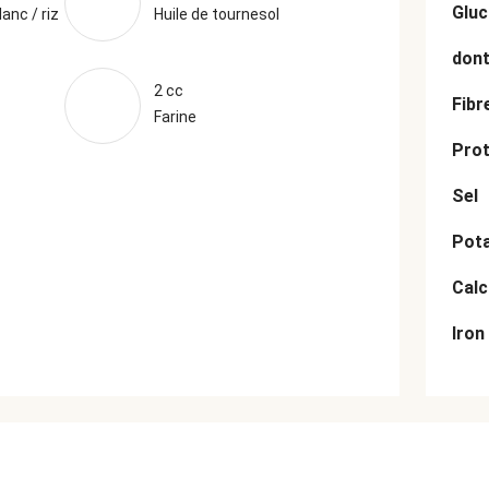
Gluc
anc / riz
Huile de tournesol
dont
2 cc
Fibr
Farine
Prot
Sel
Pot
Cal
Iron