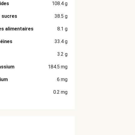
ides
108.4
g
 sucres
38.5
g
es alimentaires
8.1
g
éines
33.4
g
3.2
g
assium
184.5
mg
cium
6
mg
0.2
mg