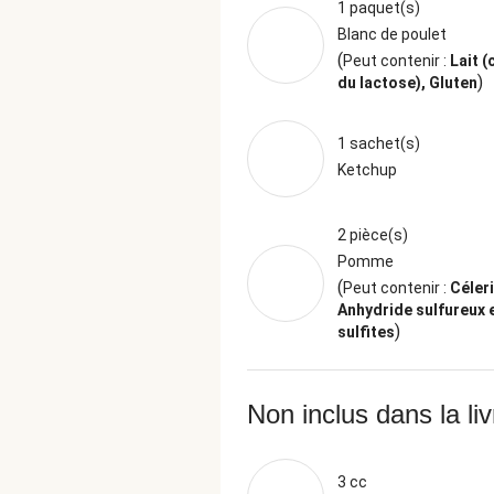
1 paquet(s)
Blanc de poulet
(
Peut contenir :
Lait (
)
du lactose), Gluten
1 sachet(s)
Ketchup
2 pièce(s)
Pomme
(
Peut contenir :
Céleri
Anhydride sulfureux 
)
sulfites
Non inclus dans la li
3 cc