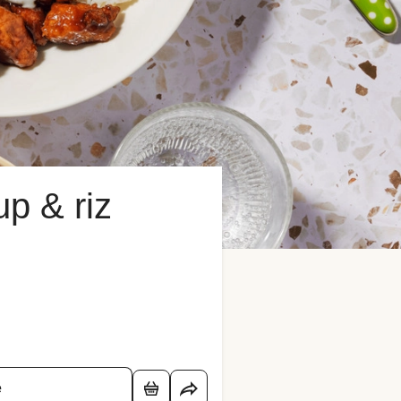
p & riz
é