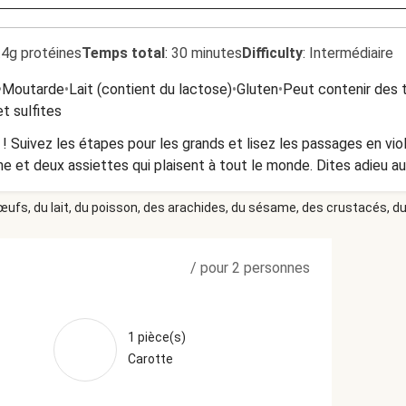
.4g protéines
Temps total
:
30 minutes
Difficulty
:
Intermédiaire
•
Moutarde
•
Lait (contient du lactose)
•
Gluten
•
Peut contenir des 
t sulfites
! Suivez les étapes pour les grands et lisez les passages en vio
ne et deux assiettes qui plaisent à tout le monde. Dites adieu aux
 œufs, du lait, du poisson, des arachides, du sésame, des crustacés, du 
/
pour 2 personnes
1 pièce(s)
Carotte