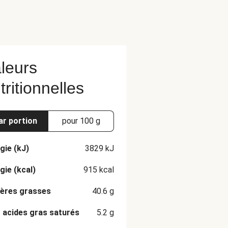
leurs
tritionnelles
ar portion
pour 100 g
gie (kJ)
3829
kJ
gie (kcal)
915
kcal
ères grasses
40.6
g
 acides gras saturés
5.2
g