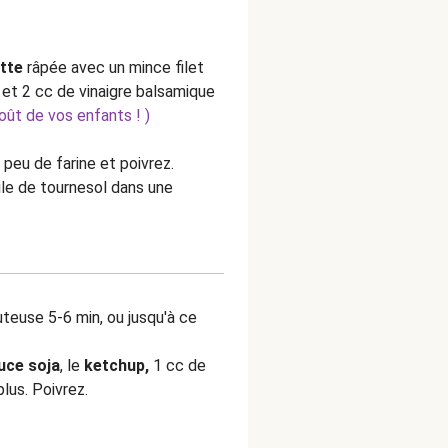
tte
râpée avec un mince filet
e et 2 cc de vinaigre balsamique
oût de vos enfants ! )
peu de farine et poivrez.
uile de tournesol dans une
teuse 5-6 min, ou jusqu'à ce
uce soja
, le
ketchup,
1 cc de
plus. Poivrez.