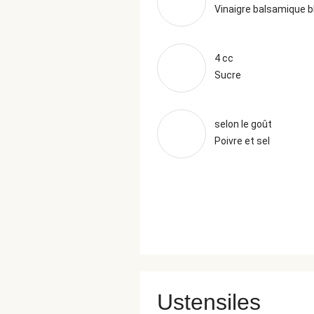
Vinaigre balsamique bl
4 cc
Sucre
selon le goût
Poivre et sel
Ustensiles