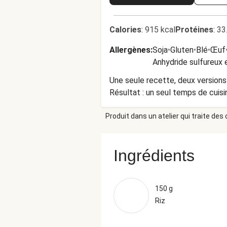
Calories
:
915 kcal
Protéines
:
33
Allergènes
:
Soja
•
Gluten
•
Blé
•
Œuf
Anhydride sulfureux e
Une seule recette, deux versions 
Résultat : un seul temps de cuisi
Produit dans un atelier qui traite des
Ingrédients
150 g
Riz