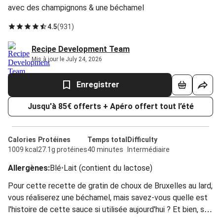
avec des champignons & une béchamel
4.5
(
931
)
Recipe Development Team
Mis à jour le July 24, 2026
Enregistrer
Jusqu'à 85€ offerts + Apéro offert tout l’été
Calories
Protéines
Temps total
Difficulty
1009 kcal
27.1g protéines
40 minutes
Intermédiaire
Allergènes
:
Blé
•
Lait (contient du lactose)
Pour cette recette de gratin de choux de Bruxelles au lard,
vous réaliserez une béchamel, mais savez-vous quelle est
l'histoire de cette sauce si utilisée aujourd'hui ? Et bien, son