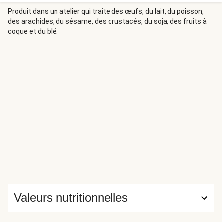
nom lui vient de son (supposé) inventeur, Louis de
Béchameil, maître d'hôtel du roi Louis XIV, qui un jour lui fit
Produit dans un atelier qui traite des œufs, du lait, du poisson,
des arachides, du sésame, des crustacés, du soja, des fruits à
goûter cette sauce. Le roi fut conquis et réclama que l'on
coque et du blé.
lui en serve régulièrement par la suite !
Valeurs nutritionnelles