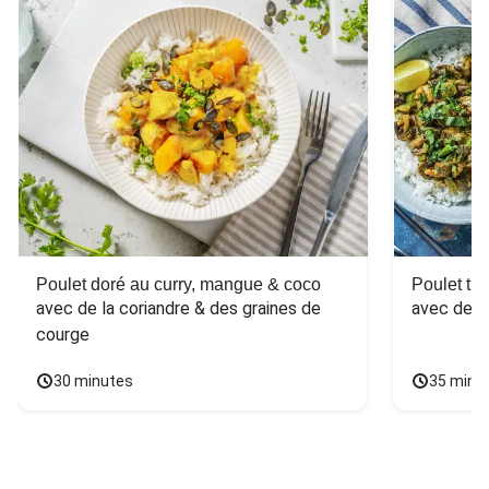
Poulet doré au curry, mangue & coco
Poulet tha
avec de la coriandre & des graines de 
avec des 
courge
30 minutes
35 minu