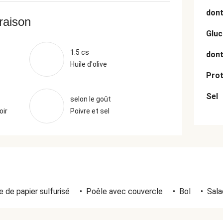
dont
vraison
Gluc
1.5 cs
dont
Huile d'olive
Prot
Sel
selon le goût
oir
Poivre et sel
 de papier sulfurisé
•
Poêle avec couvercle
•
Bol
•
Sala