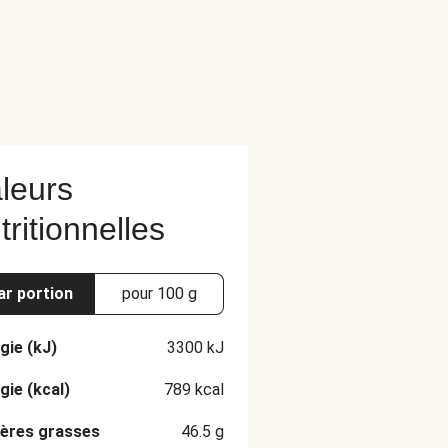
leurs
tritionnelles
ar portion
pour 100 g
gie (kJ)
3300
kJ
gie (kcal)
789
kcal
ères grasses
46.5
g