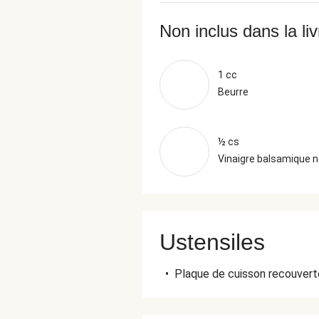
Non inclus dans la li
1 cc
Beurre
½ cs
Vinaigre balsamique n
Ustensiles
•
Plaque de cuisson recouverte