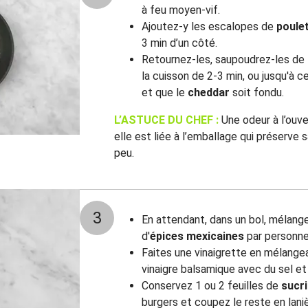
à feu moyen-vif.
Ajoutez-y les escalopes de
poule
3 min d’un côté.
Retournez-les, saupoudrez-les de
la cuisson de 2-3 min, ou jusqu'à c
et que le
cheddar
soit fondu.
L’ASTUCE DU CHEF :
Une odeur à l’ouve
elle est liée à l’emballage qui préserve s
peu.
3
En attendant, dans un bol, mélang
d'
épices mexicaines
par personne
Faites une vinaigrette en mélangeant
vinaigre balsamique avec du sel et 
Conservez 1 ou 2 feuilles de
sucr
burgers et coupez le reste en lani