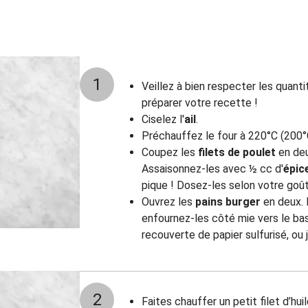
1
Veillez à bien respecter les quant
préparer votre recette !
Ciselez l'
ail
.
Préchauffez le four à 220°C (200°
Coupez les
filets de poulet
en deu
Assaisonnez-les avec ½ cc d'
épic
pique ! Dosez-les selon votre goût)
Ouvrez les
pains burger
en deux. 
enfournez-les
côté mie vers le ba
recouverte de papier sulfurisé, ou j
2
Faites chauffer un petit filet d’hu