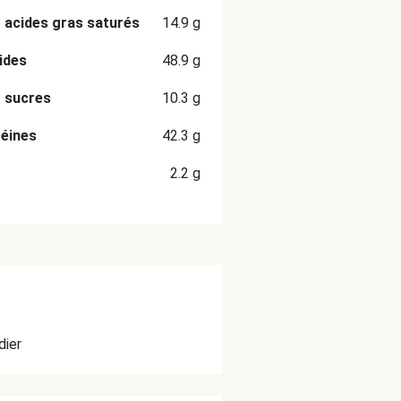
 acides gras saturés
14.9
g
ides
48.9
g
 sucres
10.3
g
éines
42.3
g
2.2
g
dier