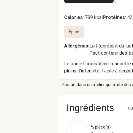
Calories
:
789 kcal
Protéines
:
42
Épicé
Allergènes
:
Lait (contient du lac
Peut contenir des tr
Le poulet croustillant rencontre
pleins d'intensité. Facile à dégu
Produit dans un atelier qui traite des
Ingrédients
qu
½ pièce(s)