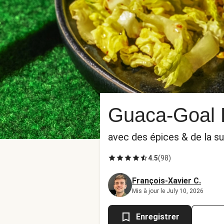
Guaca-Goal B
avec des épices & de la su
4.5
(
98
)
François-Xavier C.
Mis à jour le July 10, 2026
Enregistrer