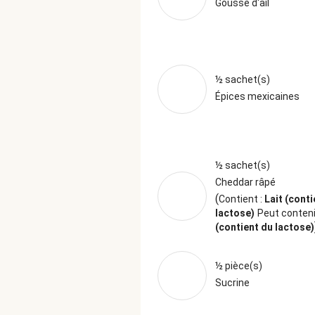
Gousse d'ail
½ sachet(s)
Épices mexicaines
½ sachet(s)
Cheddar râpé
(
Contient :
Lait (conti
lactose)
Peut conteni
(contient du lactose)
½ pièce(s)
Sucrine