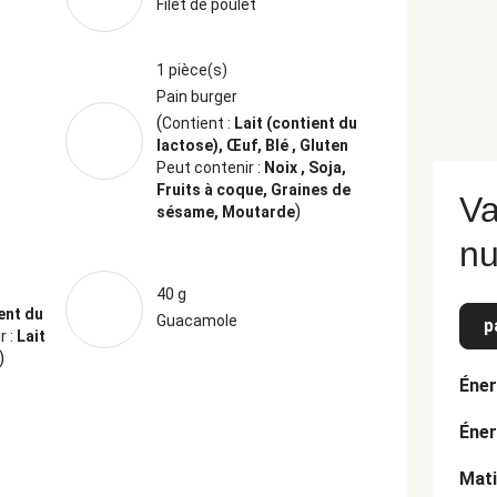
Filet de poulet
1 pièce(s)
Pain burger
(
Contient :
Lait (contient du
lactose), Œuf, Blé , Gluten
Peut contenir :
Noix , Soja,
Fruits à coque, Graines de
Va
)
sésame, Moutarde
nu
40 g
ent du
Guacamole
p
r :
Lait
)
Éner
Éner
Mati