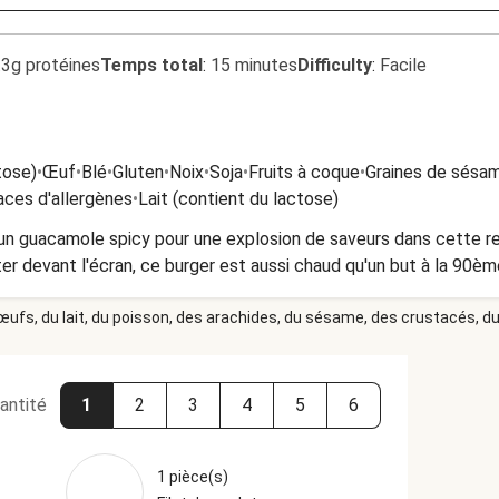
.3g protéines
Temps total
:
15 minutes
Difficulty
:
Facile
tose)
•
Œuf
•
Blé
•
Gluten
•
Noix
•
Soja
•
Fruits à coque
•
Graines de sésa
aces d'allergènes
•
Lait (contient du lactose)
 un guacamole spicy pour une explosion de saveurs dans cette r
ster devant l'écran, ce burger est aussi chaud qu'un but à la 90èm
 œufs, du lait, du poisson, des arachides, du sésame, des crustacés, du 
antité
1
2
3
4
5
6
1 pièce(s)