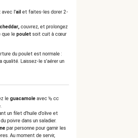
t
avec l'
ail
et faites-les dorer 2-
cheddar,
couvrez, et prolongez
e que le
poulet
soit cuit à cœur
rture du poulet est normale :
a qualité. Laissez-le s’aérer un
ez le
guacamole
avec ½ cc
.
 un filet d’huile d’olive et
du poivre dans un saladier.
ine
par personne pour garnir les
ères. Au moment de servir,