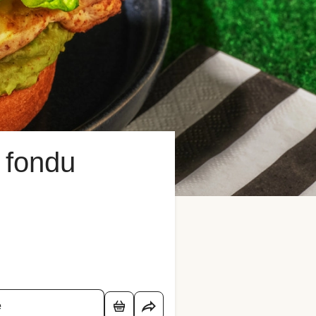
 fondu
é