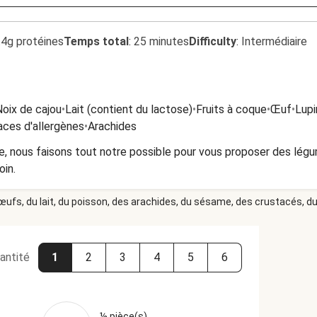
.4g protéines
Temps total
:
25 minutes
Difficulty
:
Intermédiaire
Noix de cajou
•
Lait (contient du lactose)
•
Fruits à coque
•
Œuf
•
Lupi
aces d'allergènes
•
Arachides
, nous faisons tout notre possible pour vous proposer des légu
oin.
 œufs, du lait, du poisson, des arachides, du sésame, des crustacés, du 
antité
1
2
3
4
5
6
½ pièce(s)