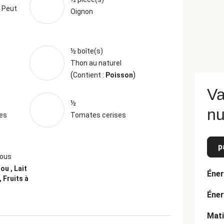
é
Peut
Oignon
½ boîte(s)
Thon au naturel
(
)
Contient :
Poisson
Va
½
nu
es
Tomates cerises
p
jous
ou , Lait
Éner
 Fruits à
Éner
Mati