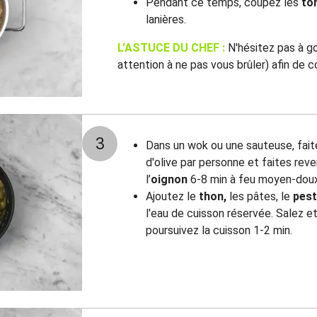
Pendant ce temps, coupez les
to
lanières.
L'ASTUCE DU CHEF :
N'hésitez pas à go
attention à ne pas vous brûler) afin de c
3
Dans un wok ou une sauteuse, faite
d'olive par personne et faites reve
l’
oignon
6-8 min à feu moyen-doux
Ajoutez le
thon,
les pâtes, le
pest
l'eau de cuisson réservée. Salez e
poursuivez la cuisson 1-2 min.