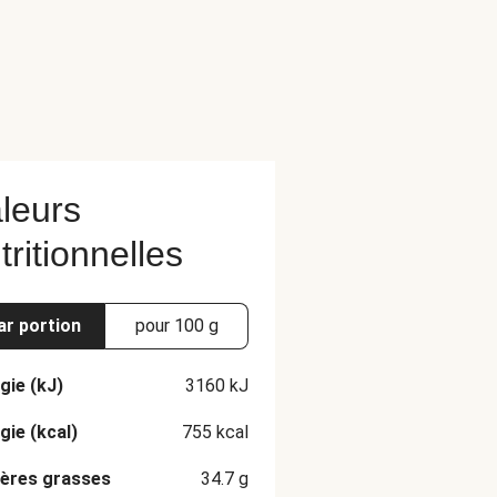
leurs
tritionnelles
ar portion
pour 100 g
gie (kJ)
3160
kJ
gie (kcal)
755
kcal
ères grasses
34.7
g