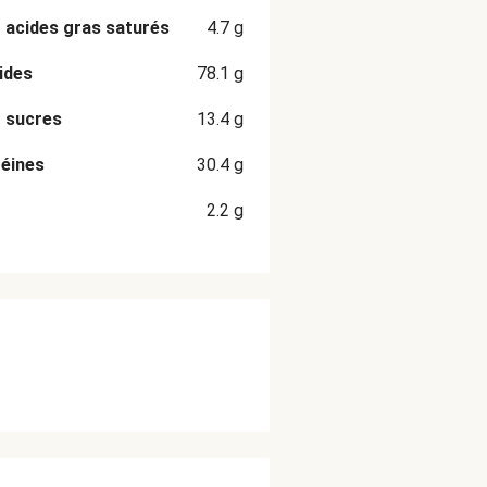
 acides gras saturés
4.7
g
ides
78.1
g
 sucres
13.4
g
éines
30.4
g
2.2
g