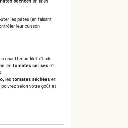
mates séchées
en fines
ûter les pâtes (en faisant
ontrôler leur cuisson.
s chauffer un filet d’huile
nir les
tomates cerises
et
.
o,
les
tomates séchées
et
t poivrez selon votre goût et