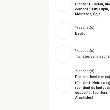
(
Contient :
Gluten, Bl
contenir :
Œuf, Lupin,
)
Moutarde, Soja
½ sachet(s)
Basilic
½ paquet(s)
Tomates semi-séché
½ sachet(s)
Pesto au basilic et ca
(
Contient :
Noix de caj
(contient du lactose),
coque
Peut contenir :
)
Arachides