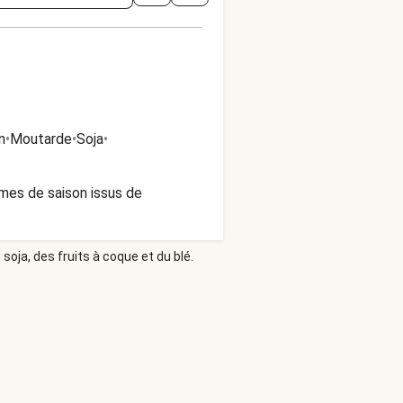
n
•
Moutarde
•
Soja
•
mes de saison issus de
soja, des fruits à coque et du blé.