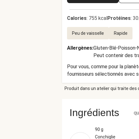
Calories
:
755 kcal
Protéines
:
30
Peu de vaisselle
Rapide
Allergènes
:
Gluten
•
Blé
•
Poisson
•
Peut contenir des tr
Pour vous, comme pour la planète
fournisseurs sélectionnés avec s
Produit dans un atelier qui traite des
Ingrédients
qu
90 g
Conchiglie