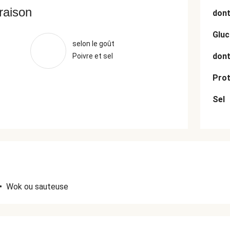
vraison
dont
Gluc
selon le goût
dont
Poivre et sel
Prot
Sel
•
Wok ou sauteuse