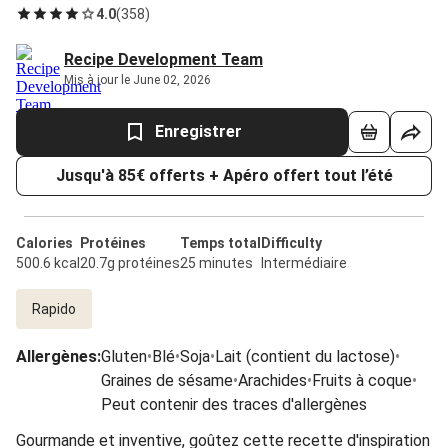
4.0
(
358
)
Recipe Development Team
Mis à jour le June 02, 2026
Enregistrer
Jusqu'à 85€ offerts + Apéro offert tout l’été
Calories
Protéines
Temps total
Difficulty
500.6 kcal
20.7g protéines
25 minutes
Intermédiaire
Rapido
Allergènes
:
Gluten
•
Blé
•
Soja
•
Lait (contient du lactose)
•
Graines de sésame
•
Arachides
•
Fruits à coque
•
Peut contenir des traces d'allergènes
Gourmande et inventive, goûtez cette recette d'inspiration