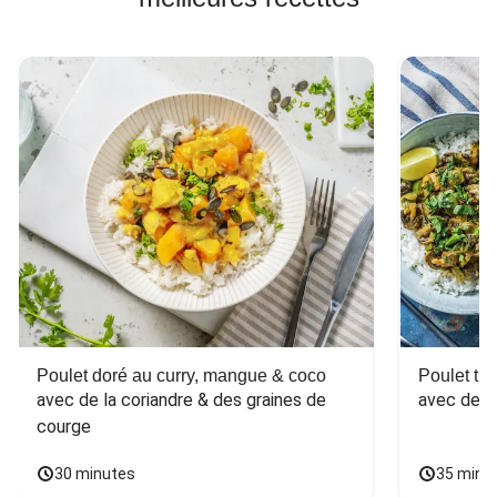
Poulet doré au curry, mangue & coco
Poulet tha
avec de la coriandre & des graines de 
avec des 
courge
30 minutes
35 minu