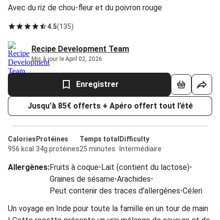
Avec du riz de chou-fleur et du poivron rouge
4.5
(
135
)
Recipe Development Team
Mis à jour le April 02, 2026
Enregistrer
Jusqu'à 85€ offerts + Apéro offert tout l’été
Calories
Protéines
Temps total
Difficulty
956 kcal
34g protéines
25 minutes
Intermédiaire
Allergènes
:
Fruits à coque
•
Lait (contient du lactose)
•
Graines de sésame
•
Arachides
•
Peut contenir des traces d'allergènes
•
Céleri
Un voyage en Inde pour toute la famille en un tour de main