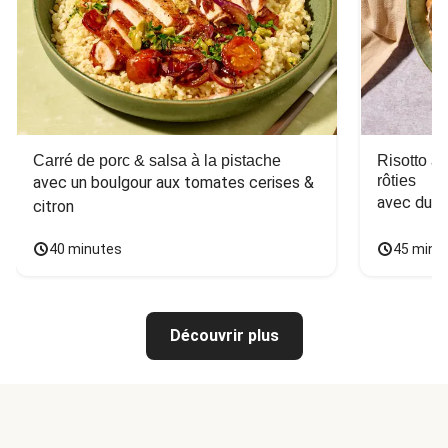
Carré de porc & salsa à la pistache
Risotto a
rôties
avec un boulgour aux tomates cerises & 
avec du 
citron
40 minutes
45 minu
Découvrir plus