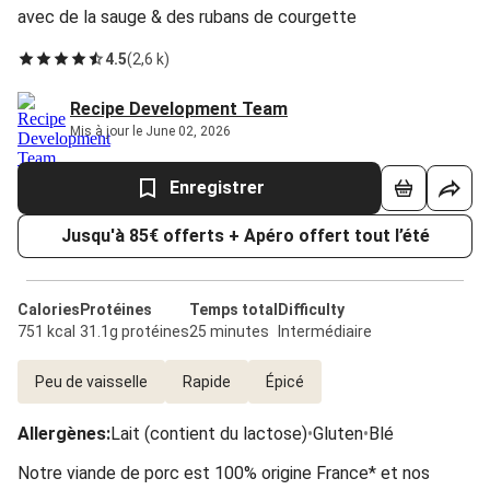
avec de la sauge & des rubans de courgette
4.5
(
2,6 k
)
Recipe Development Team
Mis à jour le June 02, 2026
Enregistrer
Jusqu'à 85€ offerts + Apéro offert tout l’été
Calories
Protéines
Temps total
Difficulty
751 kcal
31.1g protéines
25 minutes
Intermédiaire
Peu de vaisselle
Rapide
Épicé
Allergènes
:
Lait (contient du lactose)
•
Gluten
•
Blé
Notre viande de porc est 100% origine France* et nos