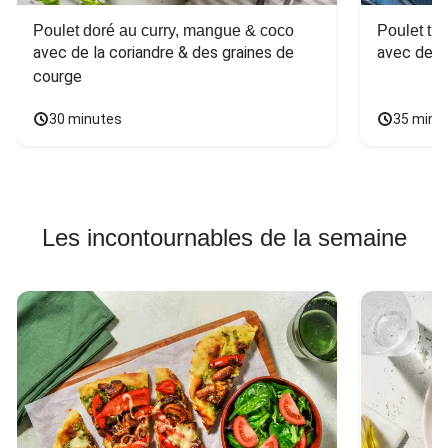
Poulet doré au curry, mangue & coco
Poulet tha
avec de la coriandre & des graines de 
avec des 
courge
30 minutes
35 minu
Les incontournables de la semaine