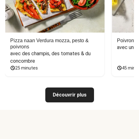
Pizza naan Verdura mozza, pesto &
Poivron f
poivrons
avec une 
avec des champis, des tomates & du 
concombre
25 minutes
45 minu
Découvrir plus