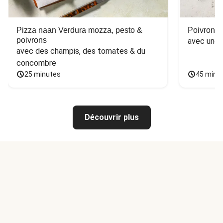
Pizza naan Verdura mozza, pesto &
Poivron f
poivrons
avec une 
avec des champis, des tomates & du 
concombre
25 minutes
45 minu
Découvrir plus