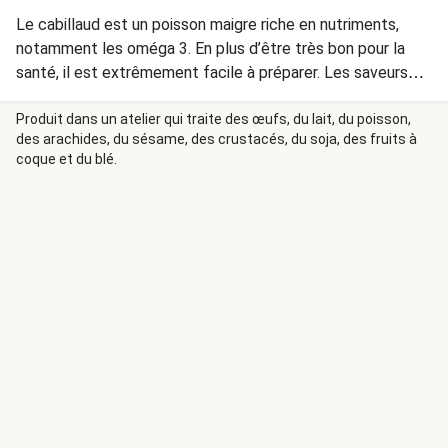
Le cabillaud est un poisson maigre riche en nutriments,
notamment les oméga 3. En plus d’être très bon pour la
santé, il est extrêmement facile à préparer. Les saveurs
fraîches accompagnent toujours bien le poisson — pour
cette recette, nous avons donc choisi le fenouil et le
Produit dans un atelier qui traite des œufs, du lait, du poisson,
des arachides, du sésame, des crustacés, du soja, des fruits à
citron.
coque et du blé.