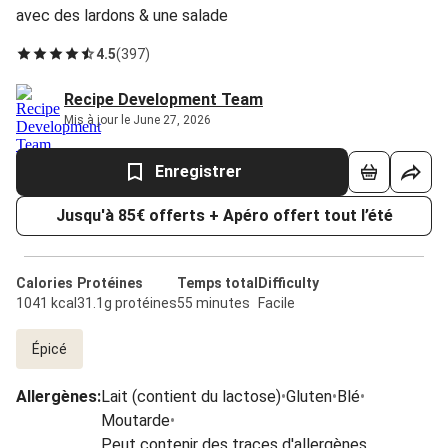
avec des lardons & une salade
4.5
(
397
)
Recipe Development Team
Mis à jour le June 27, 2026
Enregistrer
Jusqu'à 85€ offerts + Apéro offert tout l’été
Calories
Protéines
Temps total
Difficulty
1041 kcal
31.1g protéines
55 minutes
Facile
Épicé
Allergènes
:
Lait (contient du lactose)
•
Gluten
•
Blé
•
Moutarde
•
Peut contenir des traces d'allergènes