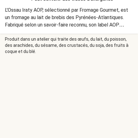
L'Ossau Iraty AOP, sélectionné par Fromage Gourmet, est
un fromage au lait de brebis des Pyrénées-Atlantiques.
Fabriqué selon un savoir-faire reconnu, son label AOP
garantit son origine et ses saveurs authentiques qui vous
feront voyager au cœur des montagnes Béarnaises.
Produit dans un atelier qui traite des œufs, du lait, du poisson,
des arachides, du sésame, des crustacés, du soja, des fruits à
coque et du blé.