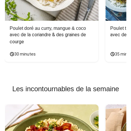
Poulet doré au curry, mangue & coco
Poulet tha
avec de la coriandre & des graines de 
avec des 
courge
30 minutes
35 minu
Les incontournables de la semaine