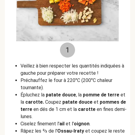
1
Veillez à bien respecter les quantités indiquées à
gauche pour préparer votre recette !
Préchauffez le four à 220°C (200°C chaleur
tournante).
Épluchez la
patate douce
, la
pomme de terre
et
la
carotte.
Coupez
patate douce
et
pommes de
terre
en dés de 1 cm et la
carotte
en fines demi-
lunes.
Ciselez finement l'
ail
et l'
oignon
.
Râpez les ⅔ de l'
Ossau-Iraty
et coupez le reste