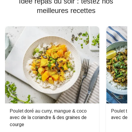
Idée repas du soir : testez nos
meilleures recettes
Poulet doré au curry, mangue & coco
Poulet tha
avec de la coriandre & des graines de 
avec des 
courge