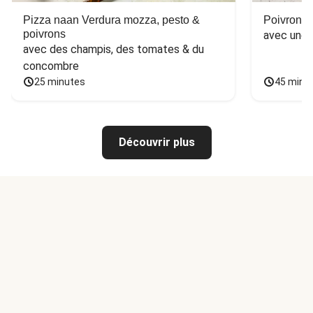
Pizza naan Verdura mozza, pesto &
Poivron f
poivrons
avec une 
avec des champis, des tomates & du 
concombre
25 minutes
45 minu
Découvrir plus