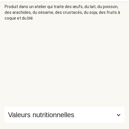
adaptés aux besoins de toute la famille, apprenez à mieux
manger, simplement.
Produit dans un atelier qui traite des œufs, du lait, du poisson,
des arachides, du sésame, des crustacés, du soja, des fruits à
coque et du blé.
Valeurs nutritionnelles