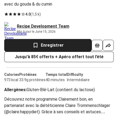
avec du gouda & du cumin
4.0
(
1,5 k
)
Recipe Development Team
Mis à jour le June 15, 2026
Enregistrer
Jusqu'à 85€ offerts + Apéro offert tout l’été
Calories
Protéines
Temps total
Difficulty
973 kcal
33.9g protéines
40 minutes
Intermédiaire
Allergènes
:
Gluten
•
Blé
•
Lait (contient du lactose)
Découvrez notre programme Clairement bon, en
partenariat avec la diététicienne Claire Trommenschlager
(@claire.happydiet). Grâce à ses conseils et astuces