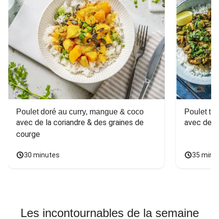
Poulet doré au curry, mangue & coco
Poulet tha
avec de la coriandre & des graines de 
avec des 
courge
30 minutes
35 minu
Les incontournables de la semaine