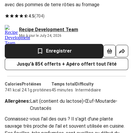
avec des pommes de terre rôties au fromage
4.5
(
704
)
Recipe Development Team
Mis à jour le July 24, 2026
Enregistrer
Jusqu'à 85€ offerts + Apéro offert tout l’été
Calories
Protéines
Temps total
Difficulty
741 kcal
24.1g protéines
45 minutes
Intermédiaire
Allergènes
:
Lait (contient du lactose)
•
Œuf
•
Moutarde
•
Crustacés
Connaissez-vous l'ail des ours ? Il s'agit d'une plante
sauvage très proche de l'ail et souvent utilisée en cuisine.