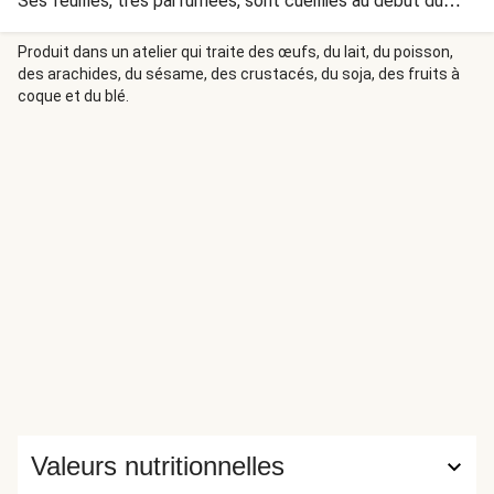
Ses feuilles, très parfumées, sont cueillies au début du
printemps et se consomment comme les épinards : crues
ou cuites. Découvrez les saveurs étonnantes de cette
Produit dans un atelier qui traite des œufs, du lait, du poisson,
des arachides, du sésame, des crustacés, du soja, des fruits à
plante dans un aïoli maison pour accompagner ce bowl aux
coque et du blé.
crevettes poêlées.
Valeurs nutritionnelles